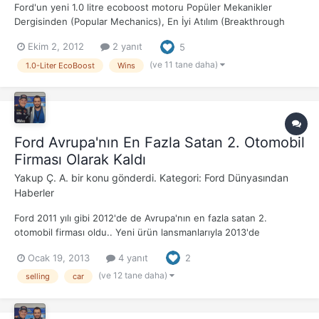
Ford'un yeni 1.0 litre ecoboost motoru Popüler Mekanikler
Dergisinden (Popular Mechanics), En İyi Atılım (Breakthrough
award) ödülünü kazandı. Ford'un 3 silindirli motoru yılın en iyi
Ekim 2, 2012
2 yanıt
5
atılım ödüllerine imzasını attı . (2012) Ford'un motoruyla birlikte 10
ürün daha ödülü kazandı örneğin 3D yazıcı v...
(ve 11 tane daha)
1.0-Liter EcoBoost
Wins
Ford Avrupa'nın En Fazla Satan 2. Otomobil
Firması Olarak Kaldı
Yakup Ç. A.
bir konu gönderdi. Kategori:
Ford Dünyasından
Haberler
Ford 2011 yılı gibi 2012'de de Avrupa'nın en fazla satan 2.
otomobil firması oldu.. Yeni ürün lansmanlarıyla 2013'de
satışlarının artmasını bekliyor Ford üst üste beşinci yıl geleneksel
Ocak 19, 2013
4 yanıt
2
19 Avrupa ülkesinde en çok satan 2. otomobil markası olmaya
devam ediyor. Ford satışları İngiltere pazarınd...
(ve 12 tane daha)
selling
car