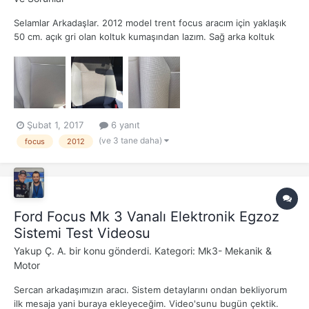
Selamlar Arkadaşlar. 2012 model trent focus aracım için yaklaşık
50 cm. açık gri olan koltuk kumaşından lazım. Sağ arka koltuk
resimlerde var arası bir şekilde benden önceki sahibinde yanmış.
Antalya da döşemecilerde hep yakın renkler var birebir uyanını
bulamadım. Başına gelmiş olan...
Şubat 1, 2017
6 yanıt
(ve 3 tane daha)
focus
2012
Ford Focus Mk 3 Vanalı Elektronik Egzoz
Sistemi Test Videosu
Yakup Ç. A.
bir konu gönderdi. Kategori:
Mk3- Mekanik &
Motor
Sercan arkadaşımızın aracı. Sistem detaylarını ondan bekliyorum
ilk mesaja yani buraya ekleyeceğim. Video'sunu bugün çektik.