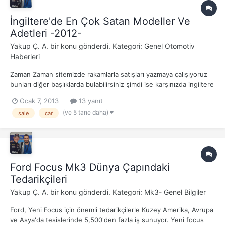
İngiltere'de En Çok Satan Modeller Ve
Adetleri -2012-
Yakup Ç. A.
bir konu gönderdi. Kategori:
Genel Otomotiv
Haberleri
Zaman Zaman sitemizde rakamlarla satışları yazmaya çalışıyoruz
bunları diğer başlıklarda bulabilirsiniz şimdi ise karşınızda ingiltere
satışları var; 2012 Yılının tamamında en çok satan marka ve model
Ocak 7, 2013
13 yanıt
sayılarıyla birlikte; {content} Beni polo şaşırttı ilk 5'de beklerdim
(ve 5 tane daha)
sale
car
Ford Focus Mk3 Dünya Çapındaki
Tedarikçileri
Yakup Ç. A.
bir konu gönderdi. Kategori:
Mk3- Genel Bilgiler
Ford, Yeni Focus için önemli tedarikçilerle Kuzey Amerika, Avrupa
ve Asya'da tesislerinde 5,500'den fazla iş sunuyor. Yeni focus