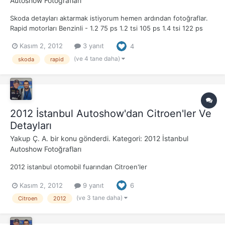
Autoshow Fotoğrafları
Skoda detayları aktarmak istiyorum hemen ardından fotoğraflar.
Rapid motorları Benzinli - 1.2 75 ps 1.2 tsi 105 ps 1.4 tsi 122 ps
Dizel 1.6 tdi 90 ps - 1.6 tdi 105 ps İlk etapda 1.4 tsi ile 7 ileri DSG
Kasım 2, 2012
3 yanıt
4
alınabilecek ardından 2013 2.yarısından itibaren 1.6 tdi 90 ps
motor'a da dsg eklen...
(ve 4 tane daha)
skoda
rapid
2012 İstanbul Autoshow'dan Citroen'ler Ve
Detayları
Yakup Ç. A.
bir konu gönderdi. Kategori:
2012 İstanbul
Autoshow Fotoğrafları
2012 istanbul otomobil fuarından Citroen'ler
Kasım 2, 2012
9 yanıt
6
(ve 3 tane daha)
Citroen
2012