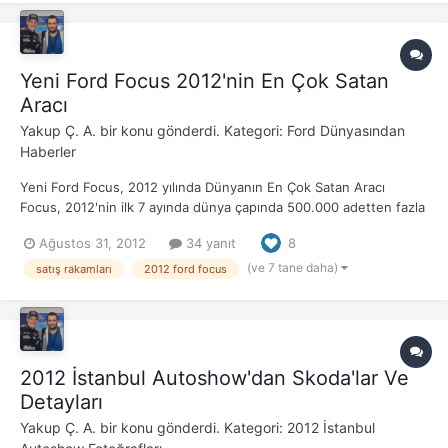
Yeni Ford Focus 2012'nin En Çok Satan
Aracı
Yakup Ç. A.
bir konu gönderdi. Kategori:
Ford Dünyasından
Haberler
Yeni Ford Focus, 2012 yılında Dünyanın En Çok Satan Aracı
Focus, 2012'nin ilk 7 ayında dünya çapında 500.000 adetten fazla
satış gerçekleştirdi -Avrupa'nın 153.400 aracı dahil- Ford, toplam
Ağustos 31, 2012
34 yanıt
8
10 milyondan fazla Focus (Tüm Focus'lar) modellerinin sattı - 5,6
milyon'u Avrupa - Yeni focus bu p...
(ve 7 tane daha)
satış rakamları
2012 ford focus
2012 İstanbul Autoshow'dan Skoda'lar Ve
Detayları
Yakup Ç. A.
bir konu gönderdi. Kategori:
2012 İstanbul