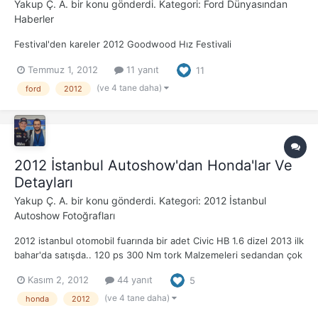
Yakup Ç. A.
bir konu gönderdi. Kategori:
Ford Dünyasından
Haberler
Festival'den kareler 2012 Goodwood Hız Festivali
Temmuz 1, 2012
11 yanıt
11
(ve 4 tane daha)
ford
2012
2012 İstanbul Autoshow'dan Honda'lar Ve
Detayları
Yakup Ç. A.
bir konu gönderdi. Kategori:
2012 İstanbul
Autoshow Fotoğrafları
2012 istanbul otomobil fuarında bir adet Civic HB 1.6 dizel 2013 ilk
bahar'da satışda.. 120 ps 300 Nm tork Malzemeleri sedandan çok
daha iyi ve yumuşak.Hayırlı olsun. Tipi kayık ama ben sevmedim.
Kasım 2, 2012
44 yanıt
5
Fotoğraflar;
(ve 4 tane daha)
honda
2012