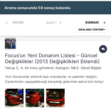
Arama sonucunda 59 sonuç bulundu
ÖNCEKI
Sayfa 1 - 3
SONRAKI
SIRALAMA YÖNTEMI
Focus'un Yeni Donanım Listesi - Güncel
Değişiklikler (2013 Değişiklikleri Eklendi)
Yakup Ç. A.
bir konu gönderdi. Kategori:
Mk3- Genel Bilgiler
Yeni Donanımlar eklendi bazı standartlar ve paketler değişti.
Üyelerimizin yaşayabileceği karışıklığı gidermek adına tüm listeyi
aktarıyorum.. Değişiklik olursa ilk mesaj güncellenecektir.Son
Güncelleme: Haziran 2013 Trend Donanım Gövde rengi kapı
kolları ve yan aynalar...