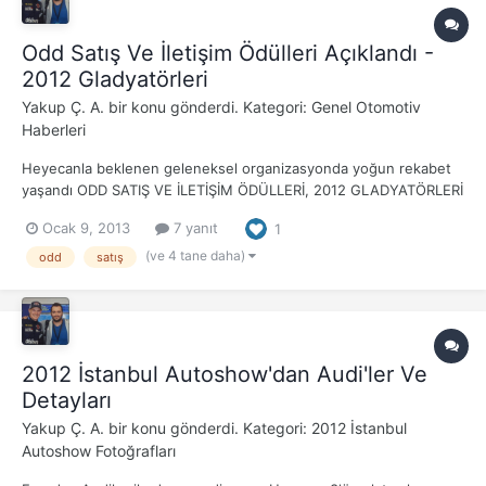
Odd Satış Ve İletişim Ödülleri Açıklandı -
2012 Gladyatörleri
Yakup Ç. A.
bir konu gönderdi. Kategori:
Genel Otomotiv
Haberleri
Heyecanla beklenen geleneksel organizasyonda yoğun rekabet
yaşandı ODD SATIŞ VE İLETİŞİM ÖDÜLLERİ, 2012 GLADYATÖRLERİ
SAHİPLERİNİ BULDU Türk otomotiv sektörünün 49 markasını
Ocak 9, 2013
7 yanıt
1
çatısı altında bulunduran Otomotiv Distribütörleri Derneği'nin
(ODD) markaların satış ve iletişim başarılarını ödü...
(ve 4 tane daha)
odd
satış
2012 İstanbul Autoshow'dan Audi'ler Ve
Detayları
Yakup Ç. A.
bir konu gönderdi. Kategori:
2012 İstanbul
Autoshow Fotoğrafları