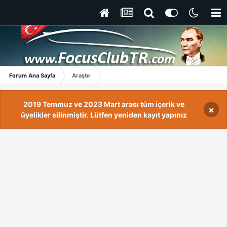
Forum Ana Sayfa
Araştır
2019 Temmuz ve 2023 Mart arası tüm içerik ve
×
üyelikler silinmiştir. Lütfen yeniden kayıt yapınız