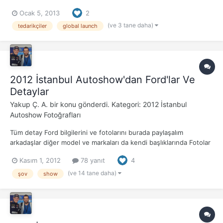
için parça yapımında 22 ülkede 310 firma bulunmaktadır.Focus
Ocak 5, 2013
2
için parça ve bileşenler dünyada oldukça yaygındır. Aşağıda
bunların bazılarını açıklıyorum; Firma:...
(ve 3 tane daha)
tedarikçiler
global launch
2012 İstanbul Autoshow'dan Ford'lar Ve
Detaylar
Yakup Ç. A.
bir konu gönderdi. Kategori:
2012 İstanbul
Autoshow Fotoğrafları
Tüm detay Ford bilgilerini ve fotolarını burada paylaşalım
arkadaşlar diğer model ve markaları da kendi başlıklarında Fotolar
düzenleniyor ardından bilgiler aktarılacaktır. Öncelikle Ford'un
Kasım 1, 2012
78 yanıt
4
Açıklamasına bakalım Fordshow 2012’den yeni model ve
teknolojiler (Ford kategolarimizde detaylı baş...
(ve 14 tane daha)
şov
show