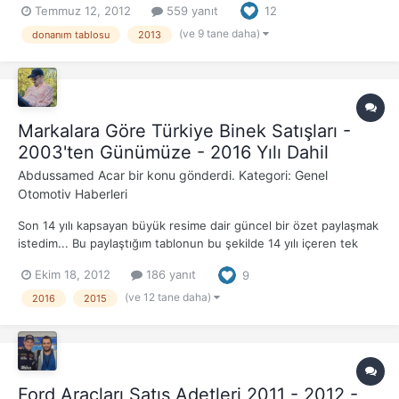
Temmuz 12, 2012
559 yanıt
12
(ve 9 tane daha)
donanım tablosu
2013
Markalara Göre Türkiye Binek Satışları -
2003'ten Günümüze - 2016 Yılı Dahil
Abdussamed Acar
bir konu gönderdi. Kategori:
Genel
Otomotiv Haberleri
Son 14 yılı kapsayan büyük resime dair güncel bir özet paylaşmak
istedim... Bu paylaştığım tablonun bu şekilde 14 yılı içeren tek
parça toplanmış hali muhtemelen başka bir yerde yok, Türkiye'de
Ekim 18, 2012
186 yanıt
9
son 14 yılda hangi marka satıldı merak edenler açısından kıymetli
bir derleme. 1- "TOPLAM" Sat...
(ve 12 tane daha)
2016
2015
Ford Araçları Satış Adetleri 2011 - 2012 -