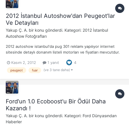
2012 İstanbul Autoshow'dan Peugeot'lar
Ve Detayları
Yakup Ç. A.
bir konu gönderdi. Kategori:
2012 İstanbul
Autoshow Fotoğrafları
2012 autoshow istanbul'da pug 301 reklamı yapılıyor internet
sitesinde detaylı donanım listeli motorları ve fiyatları mevcutdur.
Bu araçda tıpkı rapid gibi geniş fakat malzemeler kalitesiz..Bagaj
Kasım 2, 2012
1 yanıt
4
kaplama bile yok..
(ve 3 tane daha)
peugeot
fuar
Ford'un 1.0 Ecoboost'u Bir Ödül Daha
Kazandı !
Yakup Ç. A.
bir konu gönderdi. Kategori:
Ford Dünyasından
Haberler