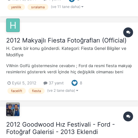
şekilde.Ford, yine premiumların peşinden devam etmiş.
Mercedes 1.liğe otururken,Audi'nin süper yükseliği (%40) göz...
(ve 11 tane daha)
yenilik
sıralama
2012 Makyajlı Fiesta Fotoğrafları (Official)
H. Cenk
bir konu gönderdi. Kategori:
Fiesta Genel Bilgiler ve
Modifiye
VWnin Golfü göstermesine cevabını ; Ford da resmi fiesta makyajı
resimlerini göstererk verdi İçinde hiç değişiklik olmaması beni
derinden yaraladı. Bu LEDler focusunkinden güzel . 2012 içinde
Eylül 5, 2012
37 yanıt
8
satışa çıkması bekleniyor. Yeni Makyajlı Fiesta Daha keskin
dizaynlı ve yenilikçi d...
(ve 2 tane daha)
facelift
fiesta
2012 Goodwood Hız Festivali - Ford -
Fotoğraf Galerisi - 2013 Eklendi