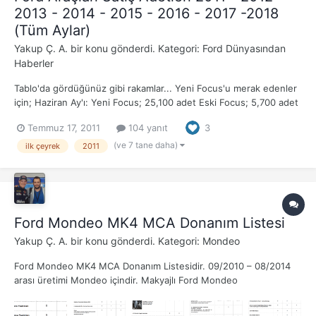
2013 - 2014 - 2015 - 2016 - 2017 -2018
(Tüm Aylar)
Yakup Ç. A.
bir konu gönderdi. Kategori:
Ford Dünyasından
Haberler
Tablo'da gördüğünüz gibi rakamlar... Yeni Focus'u merak edenler
için; Haziran Ay'ı: Yeni Focus; 25,100 adet Eski Focus; 5,700 adet
İlk 6 Ay; (Yeni Focus Nisan ort. gibi başladı) Yeni Focus; 68,600
Temmuz 17, 2011
104 yanıt
3
adet Eski Focus; 79,600 adet NOT: Tablo sadece Avrupa ül...
(ve 7 tane daha)
ilk çeyrek
2011
Ford Mondeo MK4 MCA Donanım Listesi
Yakup Ç. A.
bir konu gönderdi. Kategori:
Mondeo
Ford Mondeo MK4 MCA Donanım Listesidir. 09/2010 – 08/2014
arası üretimi Mondeo içindir. Makyajlı Ford Mondeo
2011,2012,2013 ve 2014 model.