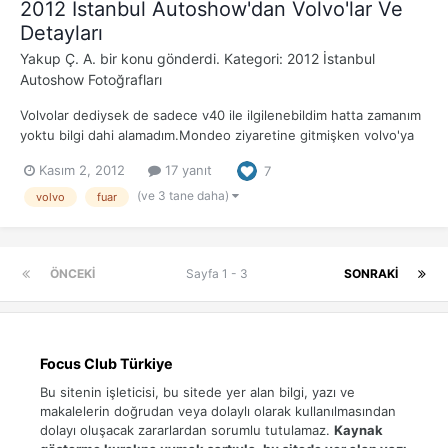
2012 İstanbul Autoshow'dan Volvo'lar Ve
Detayları
Yakup Ç. A.
bir konu gönderdi. Kategori:
2012 İstanbul
Autoshow Fotoğrafları
Volvolar dediysek de sadece v40 ile ilgilenebildim hatta zamanım
yoktu bilgi dahi alamadım.Mondeo ziyaretine gitmişken volvo'ya
da uğrayacağız. Malzemeler S60'da gördüğünüz gibi yani iyiler.
Kasım 2, 2012
17 yanıt
7
Kafama takılan tek şey yolcu koltuğunun yüksek olup ön direğe
kafanızı vurabiliyor olmanız... Acele et...
(ve 3 tane daha)
volvo
fuar
ÖNCEKI
Sayfa 1 - 3
SONRAKI
Focus Club Türkiye
Bu sitenin işleticisi, bu sitede yer alan bilgi, yazı ve
makalelerin doğrudan veya dolaylı olarak kullanılmasından
dolayı oluşacak zararlardan sorumlu tutulamaz.
Kaynak