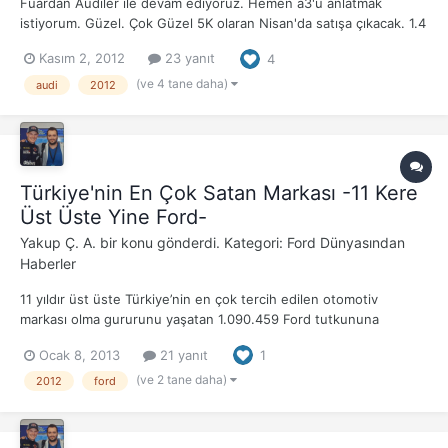
Fuardan Audiler ile devam ediyoruz. Hemen a3'ü anlatmak
istiyorum. Güzel. Çok Güzel 5K olaran Nisan'da satışa çıkacak. 1.4
140 ps ve 1.8 turbo motorların gelmesi konusunda haber yok. 1.2
Kasım 2, 2012
23 yanıt
4
tsi 1.4 tsi 125 1.6 tdi ile satışta araç. Malzeme kalitesinde eline su
dökecek araç bence yok. (...
(ve 4 tane daha)
audi
2012
Türkiye'nin En Çok Satan Markası -11 Kere
Üst Üste Yine Ford-
Yakup Ç. A.
bir konu gönderdi. Kategori:
Ford Dünyasından
Haberler
11 yıldır üst üste Türkiye’nin en çok tercih edilen otomotiv
markası olma gururunu yaşatan 1.090.459 Ford tutkununa
gönülden teşekkürlerimizi sunarız. FORD OTOSAN
Ocak 8, 2013
21 yanıt
1
(ve 2 tane daha)
2012
ford