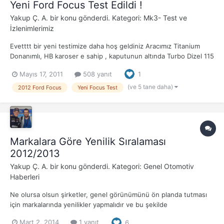
Yeni Ford Focus Test Edildi !
Yakup Ç. A.
bir konu gönderdi. Kategori:
Mk3- Test ve
İzlenimlerimiz
Evetttt bir yeni testimize daha hoş geldiniz Aracımız Titanium
Donanımlı, HB karoser e sahip , kaputunun altında Turbo Dizel 115
ps'lik motor yatıyor.Ayrıca yeni Kül Kahve renkli. Daha önce de
Mayıs 17, 2011
508 yanıt
1
anlatmış olduğum gibi koltuğa oturduğunuz da size sahip olan bir
kokpit karşınıza çıkıyor ka...
(ve 5 tane daha)
2012 Ford Focus
Yeni Focus Test
Markalara Göre Yenilik Sıralaması
2012/2013
Yakup Ç. A.
bir konu gönderdi. Kategori:
Genel Otomotiv
Haberleri
Ne olursa olsun şirketler, genel görünümünü ön planda tutması
için markalarında yenilikler yapmalıdır ve bu şekilde
karşılaştırılırlar. Geçen yıldan sonra bu yılki durum bu
Mart 2, 2014
1 yanıt
6