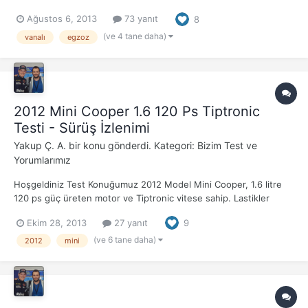
Kumandalı Sistem tek tuş ile açılıp kapanıyor. Buyrun farkı
Ağustos 6, 2013
73 yanıt
8
dinleyin.
(ve 4 tane daha)
vanalı
egzoz
2012 Mini Cooper 1.6 120 Ps Tiptronic
Testi - Sürüş İzlenimi
Yakup Ç. A.
bir konu gönderdi. Kategori:
Bizim Test ve
Yorumlarımız
Hoşgeldiniz Test Konuğumuz 2012 Model Mini Cooper, 1.6 litre
120 ps güç üreten motor ve Tiptronic vitese sahip. Lastikler
Continental fakat çok iyi durumda değiller, bitti bitecek gibi.
Ekim 28, 2013
27 yanıt
9
Nereden başlayacağımı bilemedim bi an Sürüş Notları Direksiyon,
fantastik! İlk çalıştırma anında...
(ve 6 tane daha)
2012
mini