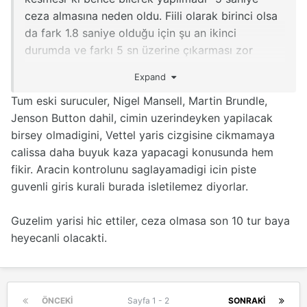
ceza almasına neden oldu. Fiili olarak birinci olsa
da fark 1.8 saniye olduğu için şu an ikinci
durumda ve farkı 5 sn üzerine çıkarması zor
görünüyor.
Expand
--6 dakika sonra eklendi--
Tum eski suruculer, Nigel Mansell, Martin Brundle,
Ve evet fiili 1. Vettel ama zafer Hamilton ‘ın, çok
Jenson Button dahil, cimin uzerindeyken yapilacak
tartışılacak bir durum...
birsey olmadigini, Vettel yaris cizgisine cikmamaya
calissa daha buyuk kaza yapacagi konusunda hem
fikir. Aracin kontrolunu saglayamadigi icin piste
guvenli giris kurali burada isletilemez diyorlar.
Guzelim yarisi hic ettiler, ceza olmasa son 10 tur baya
heyecanli olacakti.
ÖNCEKI
Sayfa 1 - 2
SONRAKI