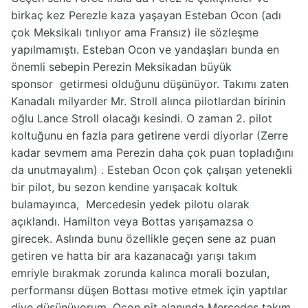
birkaç kez Perezle kaza yaşayan Esteban Ocon (adı
çok Meksikalı tınlıyor ama Fransız) ile sözleşme
yapılmamıştı. Esteban Ocon ve yandaşları bunda en
önemli sebepin Perezin Meksikadan büyük
sponsor getirmesi olduğunu düşünüyor. Takımı zaten
Kanadalı milyarder Mr. Stroll alınca pilotlardan birinin
oğlu Lance Stroll olacağı kesindi. O zaman 2. pilot
koltuğunu en fazla para getirene verdi diyorlar (Zerre
kadar sevmem ama Perezin daha çok puan topladığını
da unutmayalım) . Esteban Ocon çok çalışan yetenekli
bir pilot, bu sezon kendine yarışacak koltuk
bulamayınca, Mercedesin yedek pilotu olarak
açıklandı. Hamilton veya Bottas yarışamazsa o
girecek. Aslında bunu özellikle geçen sene az puan
getiren ve hatta bir ara kazanacağı yarışı takım
emriyle bırakmak zorunda kalınca morali bozulan,
performansı düşen Bottası motive etmek için yaptılar
diye düşünüyorum. Ocon pit alanında Mercedes takım