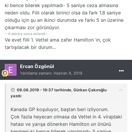
ki bence bilerek yapılmadı- 5 saniye ceza almasına
neden oldu. Fiili olarak birinci olsa da fark 1.8 saniye
olduğu için şu an ikinci durumda ve farkı 5 sn üzerine
çıkarması zor görünüyor.
--6 dakika sonra eklendi--
Ve evet fiili 1. Vettel ama zafer Hamilton ‘ın, çok
tartışılacak bir durum...
Ercan Özgönül
Yanıtlama zamanı:
Haziran 9, 2019
09.06.2019 - 19:37 tarihinde,
Gürkan Çakıroğlu
yazdı:
Kanada GP koşuluyor, baştan beri izliyorum.
Çok fazla heyecan olmasa da Vettel in 4. virajdaki
hatası ve yarışa dönerken Hamilton un önünü
kesmesi-ki bence bilerek yapılmadı- 5 saniye