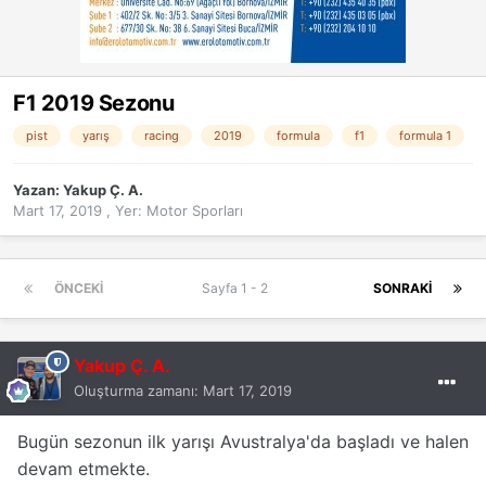
F1 2019 Sezonu
pist
yarış
racing
2019
formula
f1
formula 1
Yazan:
Yakup Ç. A.
Mart 17, 2019
, Yer:
Motor Sporları
ÖNCEKI
Sayfa 1 - 2
SONRAKI
Yakup Ç. A.
Oluşturma zamanı:
Mart 17, 2019
Bugün sezonun ilk yarışı Avustralya'da başladı ve halen
devam etmekte.