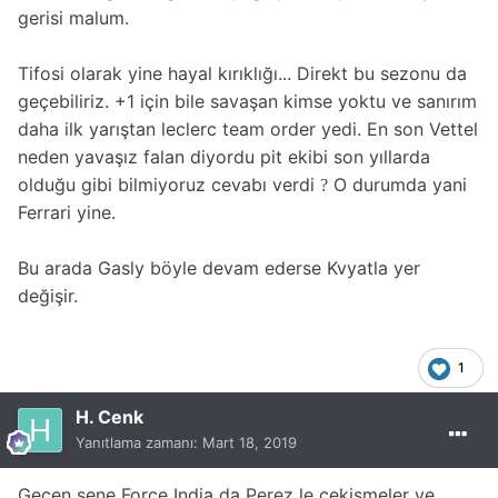
gerisi malum.
Tifosi olarak yine hayal kırıklığı... Direkt bu sezonu da
geçebiliriz. +1 için bile savaşan kimse yoktu ve sanırım
daha ilk yarıştan leclerc team order yedi. En son Vettel
neden yavaşız falan diyordu pit ekibi son yıllarda
olduğu gibi bilmiyoruz cevabı verdi
O durumda yani
?
Ferrari yine.
Bu arada Gasly böyle devam ederse Kvyatla yer
değişir.
1
H. Cenk
Yanıtlama zamanı:
Mart 18, 2019
Geçen sene Force India da Perez le çekişmeler ve