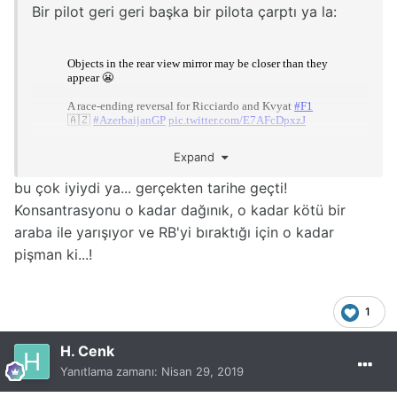
Bir pilot geri geri başka bir pilota çarptı ya la:
Expand
bu çok iyiydi ya... gerçekten tarihe geçti!
Konsantrasyonu o kadar dağınık, o kadar kötü bir
araba ile yarışıyor ve RB'yi bıraktığı için o kadar
"Objects in the rear view mirror may be closer
pişman ki...!
than they appear "
"Dikiz aynasındaki objeler göründüğünden daha
yakında olabilir"
1
H. Cenk
Geneli fazla sakin geçen bir yarıştı bence.
Yanıtlama zamanı:
Nisan 29, 2019