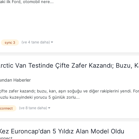
ki ilk Ford, otomobil nere...
(ve 4 tane daha)
sync 3
rctic Van Testinde Çifte Zafer Kazandı; Buzu, Ka
ından Haberler
fte zafer kazandı; buzu, karı, aşırı soğuğu ve diğer rakiplerini yendi. For
buzlu kuzeyindeki yorucu 5 günlük zorlu...
(ve 8 tane daha)
connect
 Kez Euroncap'dan 5 Yıldız Alan Model Oldu
onnect