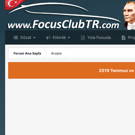
Gözat
Etkinlik
Yola Focusla
Proj
Forum Ana Sayfa
Araştır
2019 Temmuz ve 20