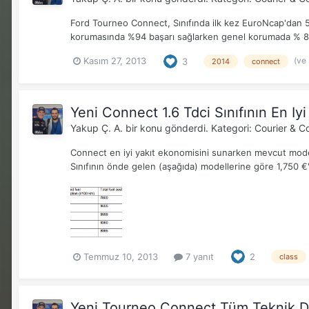
Ford Tourneo Connect, Sınıfında ilk kez EuroNcap'dan 5 
korumasında %94 başarı sağlarken genel korumada % 83'l
(ve
Kasım 27, 2013
3
2014
connect
Yeni Connect 1.6 Tdci Sınıfının En Iy
Yakup Ç. A.
bir konu gönderdi. Kategori:
Courier & C
Connect en iyi yakıt ekonomisini sunarken mevcut mod
Sınıfının önde gelen (aşağıda) modellerine göre 1,750 €'ya 
Temmuz 10, 2013
7 yanıt
2
class
Yeni Tourneo Connect Tüm Teknik De