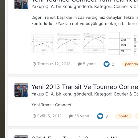
Yakup Ç. A.
bir konu gönderdi. Kategori:
Courier & C
Diğer Transit başlıklarımızda verdiğimiz detayları tekra
konforludur. (Yazıları net ve büyük görmek için bir kere tı
Temmuz 12, 2013
5 yanıt
2
perform
Yeni 2013 Transit Ve Tourneo Connec
Yakup Ç. A.
bir konu gönderdi. Kategori:
Courier & C
Yeni Transit Connect
Eylül 5, 2012
35 yanıt
3
photo