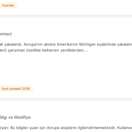
tourneo
onnect
ak yakalandı. Avrupa'nın aksine Amerika'nın Michigan eyaletinde yakalan
ri) şanzıman özellikle beklenen yeniliklerden....
ford connect 2018
ilgi ve Modifiye
arı: Bu bilgiler şuan için Avrupa araçlarını ilgilendirmemektedir. Kullanıcıla