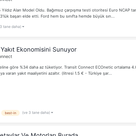
Yıldız Alan Model Oldu. Bağımsız çarpışma testi otoritesi Euro NCAP tara
ük başarı elde etti. Ford hem bu sınıfta hemde büyük sın...
 3 tane daha)
i Yakıt Ekonomisini Sunuyor
onnect
eline göre %34 daha az tüketiyor. Transit Connect ECOnetic ortalama 4
varan yakıt maaliyetini azaltır. (litresi 1.5 € - Türkiye şar...
(ve 3 tane daha)
best-in
taylar Ve Motorları Burada