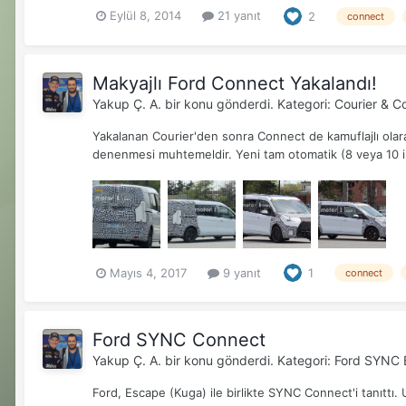
Eylül 8, 2014
21 yanıt
2
connect
Makyajlı Ford Connect Yakalandı!
Yakup Ç. A.
bir konu gönderdi. Kategori:
Courier & C
Yakalanan Courier'den sonra Connect de kamuflajlı olar
denenmesi muhtemeldir. Yeni tam otomatik (8 veya 10 ile
Mayıs 4, 2017
9 yanıt
1
connect
Ford SYNC Connect
Yakup Ç. A.
bir konu gönderdi. Kategori:
Ford SYNC B
Ford, Escape (Kuga) ile birlikte SYNC Connect'i tanıttı. Uy