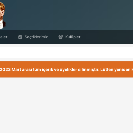
eler
Seçtiklerimiz
Kulüpler
23 Mart arası tüm içerik ve üyelikler silinmiştir. Lütfen yeniden k