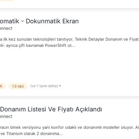
tomatik - Dokunmatik Ekran
onnect
da ilk kez sunulan teknolojileri tanıtıyor. Teknik Detaylar Donanım ve Fiyat
i- ayrıca çift kavramalı PowerShift ot...
(ve 1 tane daha)
ft
1.5 tdci
onanım Listesi Ve Fiyatı Açıklandı
onnect
aracın binek versiyonu yani konfor odaklı ve donanımlı modeller oluyor. A
 ve Titanium olarak 2 donanıma...