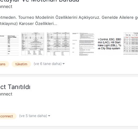
onnect
r etmeden. Tourneo Modelinin Özelliklerini Açıklıyoruz. Genelde Ailelere 
klayınız) Karoser Özellikleri...
(ve 6 tane daha)
ans
tüketim
t Tanıtıldı
onnect
(ve 5 tane daha)
connect