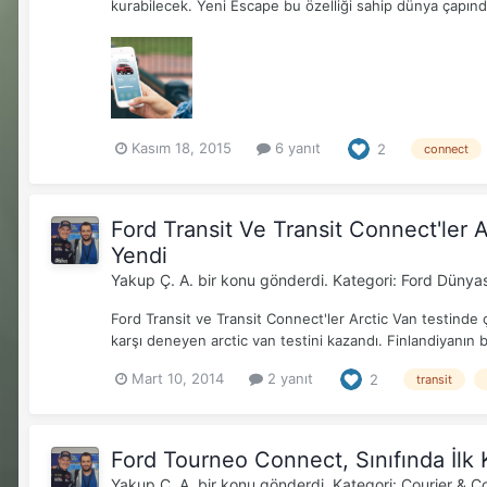
kurabilecek. Yeni Escape bu özelliği sahip dünya çapında
Kasım 18, 2015
6 yanıt
2
connect
Ford Transit Ve Transit Connect'ler A
Yendi
Yakup Ç. A.
bir konu gönderdi. Kategori:
Ford Dünyas
Ford Transit ve Transit Connect'ler Arctic Van testinde çi
karşı deneyen arctic van testini kazandı. Finlandiyanın 
Mart 10, 2014
2 yanıt
2
transit
Ford Tourneo Connect, Sınıfında İlk
Yakup Ç. A.
bir konu gönderdi. Kategori:
Courier & C