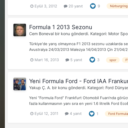
Eylül 3, 2012
20 yanıt
9
Nürburgring
Formula 1 2013 Sezonu
Cem Boneval
bir konu gönderdi. Kategori:
Motor Spor
Türkiye'de yarış olmayınca F1 2013 sezonu uzaklarda ses
Avustralya 24/03/2013 Malezya 14/04/2013 Çin 21/04/20
Mart 16, 2013
5 yanıt
3
spor
F
Yeni Formula Ford - Ford IAA Franku
Yakup Ç. A.
bir konu gönderdi. Kategori:
Ford Dünyas
Yeni “Formula Ford” Frankfurt Otomobil Fuarı’nda görücüy
fazla kullanmasının yanı sıra en yeni 1.6 litrelik Ford Eco
Eylül 12, 2011
4 yanıt
1
Ford Formula