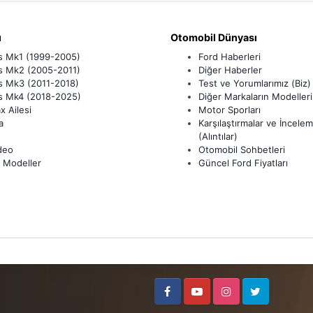
ı
Otomobil Dünyası
s Mk1 (1999-2005)
Ford Haberleri
s Mk2 (2005-2011)
Diğer Haberler
s Mk3 (2011-2018)
Test ve Yorumlarımız (Biz)
s Mk4 (2018-2025)
Diğer Markaların Modelleri
 Ailesi
Motor Sporları
a
Karşılaştırmalar ve İncelem
(Alıntılar)
deo
Otomobil Sohbetleri
 Modeller
Güncel Ford Fiyatları
Facebook
Youtube
Instagram
Twitter