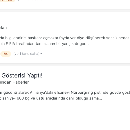
ları
 bilgilendirici başlıklar açmakta fayda var diye düşünerek sessiz sedas
a E FIA tarafından tanımlanan bir yarış kategor...
(ve 1 tane daha)
fia
Gösterisi Yaptı!
ından Haberler
 gücünü alarak Almanya'daki efsanevi Nürburgring pistinde gövde göster
 22 saniye- 600 bg ve üstü araçlarında dahil olduğu zama...