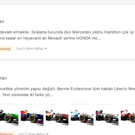
rı
 devam etmekte. Sıralama turunda dün Mercedes pilotu Hamilton çok iyi fa
 ana kadar en heyecanlı an Renault yerine HONDA mo...
(ve 5 tane daha)
ormula
ları
ncelikle yönetim yapısı değişti. Bernie Ecclestone tüm hakları Liberty Med
Yeni sistemde iki farklı yö...
(ve 1 tane daha)
formula