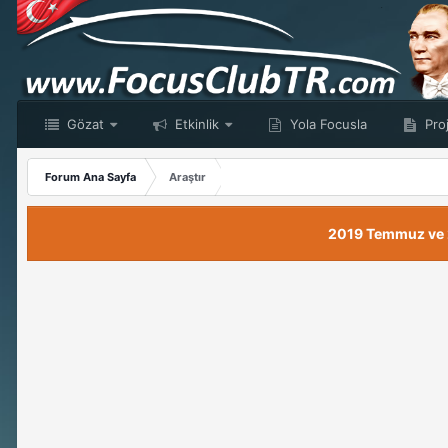
Gözat
Etkinlik
Yola Focusla
Proj
Forum Ana Sayfa
Araştır
2019 Temmuz ve 20