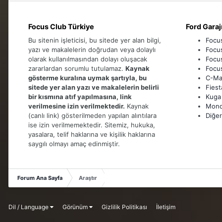
Focus Club Türkiye
Ford Garaj
Bu sitenin işleticisi, bu sitede yer alan bilgi,
Focu
yazı ve makalelerin doğrudan veya dolaylı
Focu
olarak kullanılmasından dolayı oluşacak
Focu
zararlardan sorumlu tutulamaz.
Kaynak
Focu
gösterme kuralına uymak şartıyla, bu
C-Max
sitede yer alan yazı ve makalelerin belirli
Fiest
bir kısmına atıf yapılmasına, link
Kuga
verilmesine izin verilmektedir.
Kaynak
Mon
(canlı link) gösterilmeden yapılan alıntılara
Diğer
ise izin verilmemektedir. Sitemiz, hukuka,
yasalara, telif haklarına ve kişilik haklarına
saygılı olmayı amaç edinmiştir.
Forum Ana Sayfa
Araştır
Dil / Language
Görünüm
Gizlilik Politikası
İletişim