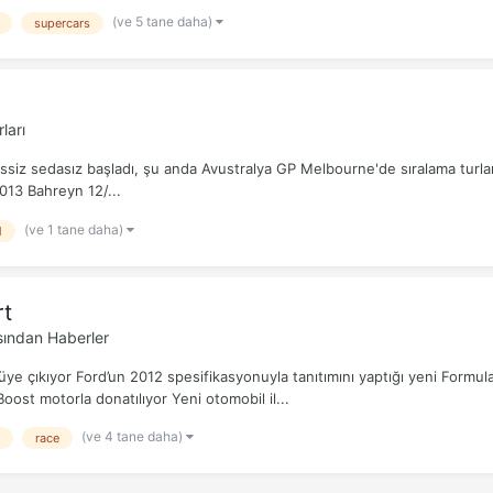
(ve 5 tane daha)
supercars
ları
siz sedasız başladı, şu anda Avustralya GP Melbourne'de sıralama turları
13 Bahreyn 12/...
(ve 1 tane daha)
1
rt
ından Haberler
e çıkıyor Ford’un 2012 spesifikasyonuyla tanıtımını yaptığı yeni Formula 
Boost motorla donatılıyor Yeni otomobil il...
(ve 4 tane daha)
race