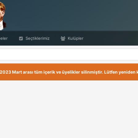
eler
Seçtiklerimiz
Kulüpler
23 Mart arası tüm içerik ve üyelikler silinmiştir. Lütfen yeniden k