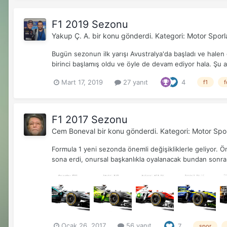
F1 2019 Sezonu
Yakup Ç. A.
bir konu gönderdi. Kategori:
Motor Sporla
Bugün sezonun ilk yarışı Avustralya'da başladı ve halen
birinci başlamış oldu ve öyle de devam ediyor hala. Şu
Mart 17, 2019
27 yanıt
4
f1
f
F1 2017 Sezonu
Cem Boneval
bir konu gönderdi. Kategori:
Motor Spor
Formula 1 yeni sezonda önemli değişikliklerle geliyor. Ö
sona erdi, onursal başkanlıkla oyalanacak bundan sonra. 
Ocak 26, 2017
56 yanıt
7
spor