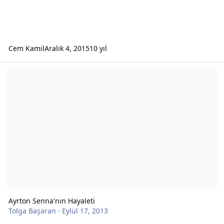
Cem Kamil
Aralık 4, 2015
10 yıl
Ayrton Senna'nın Hayaleti
Ayrton Senna'nın Hayaleti
Tolga Başaran
·
Eylül 17, 2013