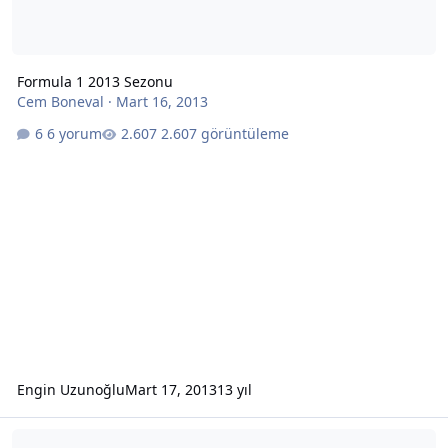
Formula 1 2013 Sezonu
Cem Boneval
·
Mart 16, 2013
6 yorum
2.607 görüntüleme
Engin Uzunoğlu
Mart 17, 2013
13 yıl
06 Zn 625 Ve Ikiz Kardeşimiz 06 Pg 662