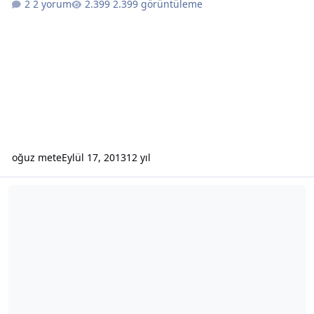
2 yorum
2.399 görüntüleme
oğuz mete
Eylül 17, 2013
12 yıl
Formula 1 2013 Sezonu