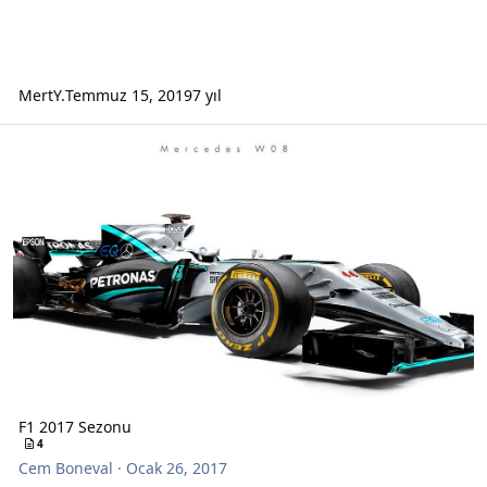
MertY.
Temmuz 15, 2019
7 yıl
F1 2017 Sezonu
F1 2017 Sezonu
4
Cem Boneval
·
Ocak 26, 2017