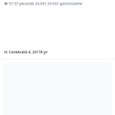
57 yorum
24.931 görüntüleme
H. Cenk
Aralık 4, 2017
8 yıl
S Sport - F1'i de Kapsayan Yeni Spor Kanalı