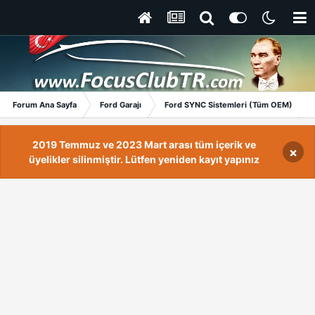
Forum Ana Sayfa
Ford Garajı
Ford SYNC Sistemleri (Tüm OEM)
2019 Temmuz ve 2023 Mart arası tüm içerik ve
×
üyelikler silinmiştir. Lütfen yeniden kayıt yapınız