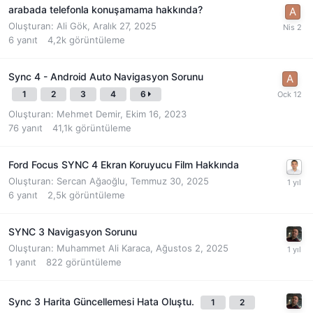
arabada telefonla konuşamama hakkında?
Oluşturan:
Ali Gök
,
Aralık 27, 2025
6
yanıt
4,2k
görüntüleme
Sync 4 - Android Auto Navigasyon Sorunu
1
2
3
4
6
Oluşturan:
Mehmet Demir
,
Ekim 16, 2023
76
yanıt
41,1k
görüntüleme
Ford Focus SYNC 4 Ekran Koruyucu Film Hakkında
Oluşturan:
Sercan Ağaoğlu
,
Temmuz 30, 2025
6
yanıt
2,5k
görüntüleme
SYNC 3 Navigasyon Sorunu
Oluşturan:
Muhammet Ali Karaca
,
Ağustos 2, 2025
1
yanıt
822
görüntüleme
Sync 3 Harita Güncellemesi Hata Oluştu.
1
2