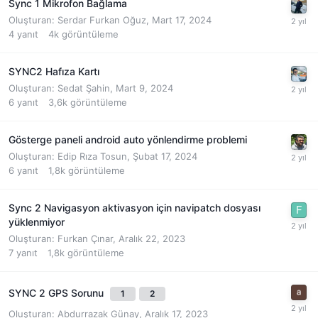
Sync 1 Mikrofon Bağlama
Oluşturan:
Serdar Furkan Oğuz
,
Mart 17, 2024
4
yanıt
4k
görüntüleme
SYNC2 Hafıza Kartı
Oluşturan:
Sedat Şahin
,
Mart 9, 2024
6
yanıt
3,6k
görüntüleme
Gösterge paneli android auto yönlendirme problemi
Oluşturan:
Edip Rıza Tosun
,
Şubat 17, 2024
6
yanıt
1,8k
görüntüleme
Sync 2 Navigasyon aktivasyon için navipatch dosyası
yüklenmiyor
Oluşturan:
Furkan Çınar
,
Aralık 22, 2023
7
yanıt
1,8k
görüntüleme
SYNC 2 GPS Sorunu
1
2
Oluşturan:
Abdurrazak Günay
,
Aralık 17, 2023