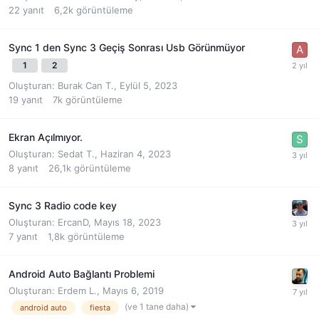
22
yanıt
6,2k
görüntüleme
Sync 1 den Sync 3 Geçiş Sonrası Usb Görünmüyor
1
2
Oluşturan:
Burak Can T.
,
Eylül 5, 2023
19
yanıt
7k
görüntüleme
Ekran Açılmıyor.
Oluşturan:
Sedat T.
,
Haziran 4, 2023
8
yanıt
26,1k
görüntüleme
Sync 3 Radio code key
Oluşturan:
ErcanD
,
Mayıs 18, 2023
7
yanıt
1,8k
görüntüleme
Android Auto Bağlantı Problemi
Oluşturan:
Erdem L.
,
Mayıs 6, 2019
(ve 1 tane daha)
android auto
fiesta