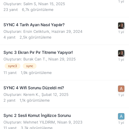
Oluşturan:
Salim S
,
Nisan 15, 2025
23
yanıt
6,7k
görüntüleme
SYNC 4 Tarih Ayarı Nasıl Yapılır?
Oluşturan:
Ersin Celikturk
,
Haziran 29, 2024
4
yanıt
2,5k
görüntüleme
Sync 3 Ekran Pır Pır Titreme Yapıyor!
Oluşturan:
Burak Can T.
,
Nisan 29, 2025
sync3
sync
11
yanıt
1,9k
görüntüleme
SYNC 4 Wifi Sorunu Düzeldi mi?
Oluşturan:
Kerem K.
,
Şubat 12, 2025
2
yanıt
1,1k
görüntüleme
Sync 2 Sesli Komut İngilizce Sorunu
Oluşturan:
Mehmet YILDIRIM
,
Nisan 9, 2023
11
yanıt
3,3k
görüntüleme