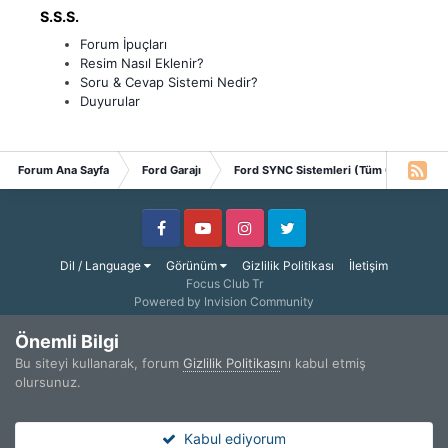
S.S.S.
Forum İpuçları
Resim Nasıl Eklenir?
Soru & Cevap Sistemi Nedir?
Duyurular
Forum Ana Sayfa
Ford Garajı
Ford SYNC Sistemleri (Tüm OEM)
Facebook
Youtube
Instagram
Twitter
Dil / Language
Görünüm
Gizlilik Politikası
İletişim
Focus Club Tr
Powered by Invision Community
Önemli Bilgi
Bu siteyi kullanarak, forum
Gizlilik Politikası
nı kabul etmiş
olursunuz.
Kabul ediyorum