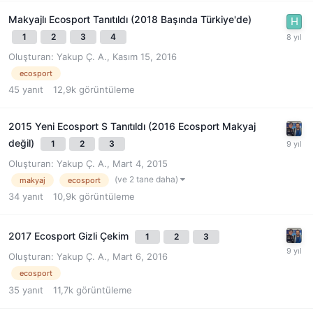
Makyajlı Ecosport Tanıtıldı (2018 Başında Türkiye'de)
1
2
3
4
Oluşturan:
Yakup Ç. A.
,
Kasım 15, 2016
ecosport
45
yanıt
12,9k
görüntüleme
2015 Yeni Ecosport S Tanıtıldı (2016 Ecosport Makyaj
değil)
1
2
3
Oluşturan:
Yakup Ç. A.
,
Mart 4, 2015
(ve 2 tane daha)
makyaj
ecosport
34
yanıt
10,9k
görüntüleme
2017 Ecosport Gizli Çekim
1
2
3
Oluşturan:
Yakup Ç. A.
,
Mart 6, 2016
ecosport
35
yanıt
11,7k
görüntüleme