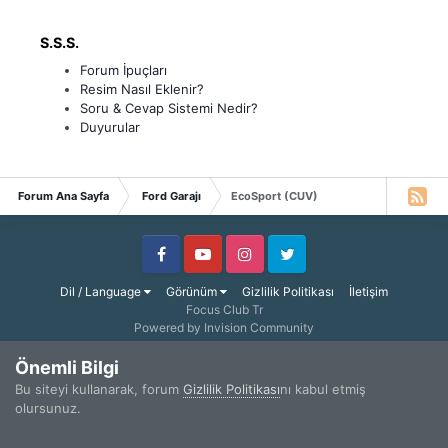
S.S.S.
Forum İpuçları
Resim Nasıl Eklenir?
Soru & Cevap Sistemi Nedir?
Duyurular
Forum Ana Sayfa
Ford Garajı
EcoSport (CUV)
Facebook
Youtube
Instagram
Twitter
Dil / Language
Görünüm
Gizlilik Politikası
İletişim
Focus Club Tr
Powered by Invision Community
Önemli Bilgi
Bu siteyi kullanarak, forum
Gizlilik Politikası
nı kabul etmiş
olursunuz.