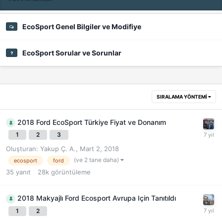
EcoSport Genel Bilgiler ve Modifiye
EcoSport Sorular ve Sorunlar
SIRALAMA YÖNTEMI
2018 Ford EcoSport Türkiye Fiyat ve Donanım
1
2
3
Oluşturan:
Yakup Ç. A.
,
Mart 2, 2018
(ve 2 tane daha)
ecosport
ford
35
yanıt
28k
görüntüleme
2018 Makyajlı Ford Ecosport Avrupa Için Tanıtıldı
1
2