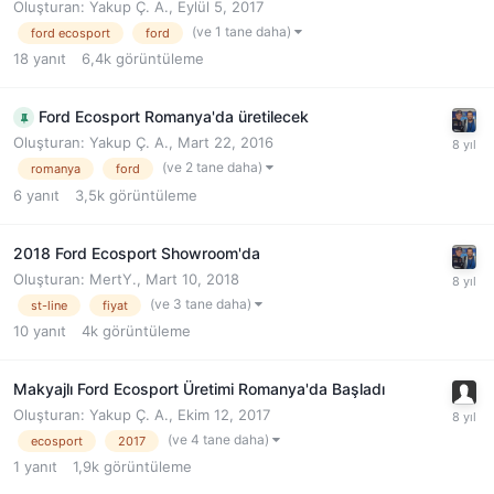
Oluşturan:
Yakup Ç. A.
,
Eylül 5, 2017
(ve 1 tane daha)
ford ecosport
ford
18
yanıt
6,4k
görüntüleme
Ford Ecosport Romanya'da üretilecek
Oluşturan:
Yakup Ç. A.
,
Mart 22, 2016
(ve 2 tane daha)
romanya
ford
6
yanıt
3,5k
görüntüleme
2018 Ford Ecosport Showroom'da
Oluşturan:
MertY.
,
Mart 10, 2018
(ve 3 tane daha)
st-line
fiyat
10
yanıt
4k
görüntüleme
Makyajlı Ford Ecosport Üretimi Romanya'da Başladı
Oluşturan:
Yakup Ç. A.
,
Ekim 12, 2017
(ve 4 tane daha)
ecosport
2017
1
yanıt
1,9k
görüntüleme