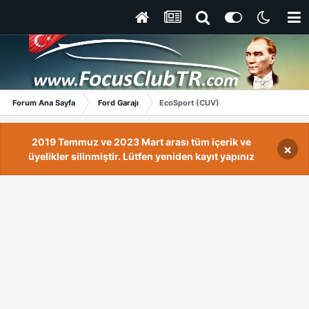
Forum Ana Sayfa
Ford Garajı
EcoSport (CUV)
2019 Temmuz ve 2023 Mart arası tüm içerik ve
×
üyelikler silinmiştir. Lütfen yeniden kayıt yapınız