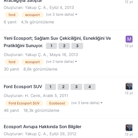
Aracılığıyla Satışta!
Oluşturan:
Yakup Ç. A.
,
Eylül 4, 2013
(ve 3 tane daha)
ford
ecosport
6
yanıt
4,1k
görüntüleme
Yeni Ecosport; Sağlam Suv Çekiciliğini, Esnekliğini Ve
Pratikliğini Sunuyor.
1
2
3
Oluşturan:
Yakup Ç. A.
,
Mayıs 16, 2013
(ve 2 tane daha)
ford
ecosport
30
yanıt
8,6k
görüntüleme
Ford Ecosport SUV
1
2
3
4
Oluşturan:
H. Cenk
,
Aralık 5, 2011
(ve 3 tane daha)
Ford Ecosport SUV
Ecoboost
46
yanıt
18,3k
görüntüleme
Ecosport Avrupa Hakkında Son Bilgiler
Oluşturan:
Yakup Ç. A.
,
Eylül 26, 2012