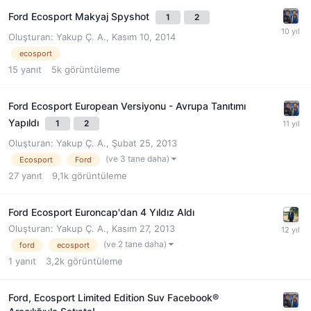
Ford Ecosport Makyaj Spyshot
1
2
Oluşturan:
Yakup Ç. A.
,
Kasım 10, 2014
ecosport
15
yanıt
5k
görüntüleme
Ford Ecosport European Versiyonu - Avrupa Tanıtımı
Yapıldı
1
2
Oluşturan:
Yakup Ç. A.
,
Şubat 25, 2013
(ve 3 tane daha)
Ecosport
Ford
27
yanıt
9,1k
görüntüleme
Ford Ecosport Euroncap'dan 4 Yıldız Aldı
Oluşturan:
Yakup Ç. A.
,
Kasım 27, 2013
(ve 2 tane daha)
ford
ecosport
1
yanıt
3,2k
görüntüleme
Ford, Ecosport Limited Edition Suv Facebook®