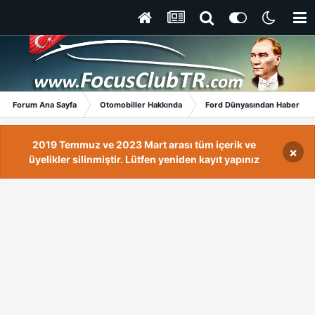
Forum Ana Sayfa
Otomobiller Hakkında
Ford Dünyasından Haberler
2019 Temmuz ve 2023 Mart arası tüm içerik ve
×
üyelikler silinmiştir. Lütfen yeniden kayıt yapınız