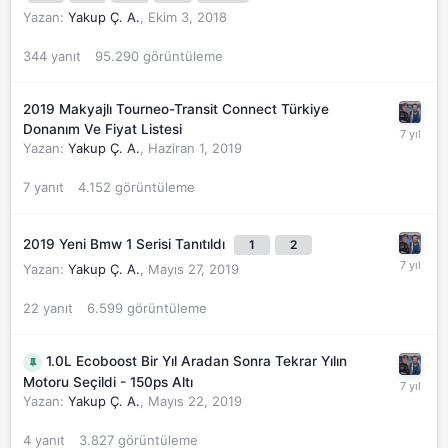
Yazan:
Yakup Ç. A.
,
Ekim 3, 2018
344
yanıt
95.290
görüntüleme
2019 Makyajlı Tourneo-Transit Connect Türkiye
Donanım Ve Fiyat Listesi
Yazan:
Yakup Ç. A.
,
Haziran 1, 2019
7
yanıt
4.152
görüntüleme
2019 Yeni Bmw 1 Serisi Tanıtıldı
1
2
Yazan:
Yakup Ç. A.
,
Mayıs 27, 2019
22
yanıt
6.599
görüntüleme
1.0L Ecoboost Bir Yıl Aradan Sonra Tekrar Yılın
Motoru Seçildi - 150ps Altı
Yazan:
Yakup Ç. A.
,
Mayıs 22, 2019
4
yanıt
3.827
görüntüleme