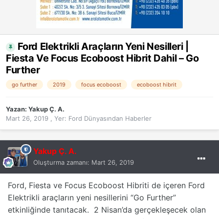
Ford Elektrikli Araçların Yeni Nesilleri |
Fiesta Ve Focus Ecoboost Hibrit Dahil – Go
Further
go further
2019
focus ecoboost
ecoboost hibrit
Yazan:
Yakup Ç. A.
Mart 26, 2019
, Yer:
Ford Dünyasından Haberler
Yakup Ç. A.
Oluşturma zamanı:
Mart 26, 2019
Ford, Fiesta ve Focus Ecoboost Hibriti de içeren Ford
Elektrikli araçların yeni nesillerini “Go Further”
etkinliğinde tanıtacak. 2 Nisan’da gerçekleşecek olan