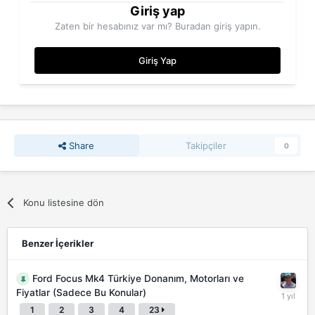
Giriş yap
Zaten bir hesabınız var mı? Buradan giriş yapın.
Giriş Yap
Share
Takipçiler
0
Konu listesine dön
Benzer İçerikler
Ford Focus Mk4 Türkiye Donanım, Motorları ve
Fiyatlar (Sadece Bu Konular)
1
2
3
4
23