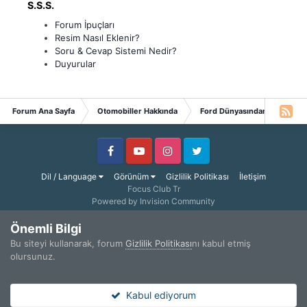
S.S.S.
Forum İpuçları
Resim Nasıl Eklenir?
Soru & Cevap Sistemi Nedir?
Duyurular
Forum Ana Sayfa
Otomobiller Hakkında
Ford Dünyasından Haberler
Facebook
Youtube
Instagram
Twitter
Dil / Language
Görünüm
Gizlilik Politikası
İletişim
Focus Club Tr
Powered by Invision Community
Önemli Bilgi
Bu siteyi kullanarak, forum
Gizlilik Politikası
nı kabul etmiş
olursunuz.
Kabul ediyorum
Forumlar
Okunmamış
Araştır
Giriş Yap
Kaydol
Diğer