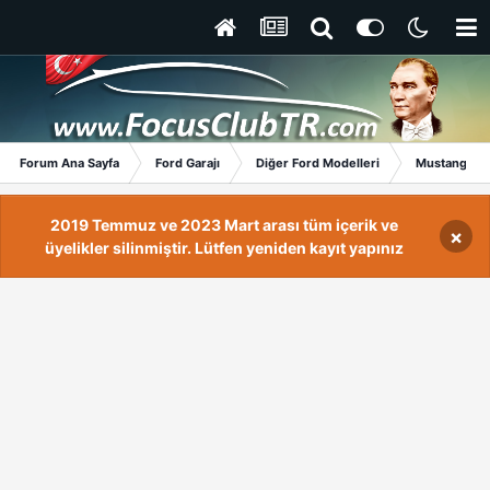
Forum Ana Sayfa
Ford Garajı
Diğer Ford Modelleri
Mustang
2019 Temmuz ve 2023 Mart arası tüm içerik ve
×
üyelikler silinmiştir. Lütfen yeniden kayıt yapınız