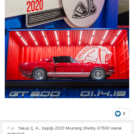
2
7 yıl
Yakup Ç. A.
, başlığı
2020 Mustang Shelby GT500
olarak
değiştirdi