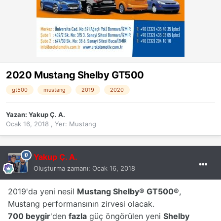
2020 Mustang Shelby GT500
gt500
mustang
2019
2020
Yazan:
Yakup Ç. A.
Ocak 16, 2018
, Yer:
Mustang
Yakup Ç. A.
Oluşturma zamanı:
Ocak 16, 2018
2019'da yeni nesil
Mustang Shelby® GT500®
,
Mustang performansının zirvesi olacak.
700 beygir
'den
fazla
güç öngörülen yeni
Shelby