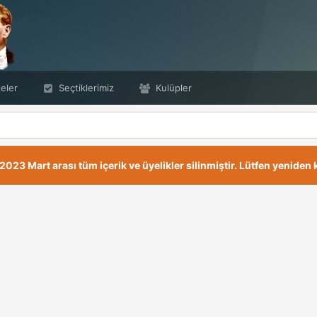
eler
Seçtiklerimiz
Kulüpler
23 Mart arası tüm içerik ve üyelikler silinmiştir. Lütfen yeniden k