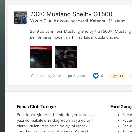
2020 Mustang Shelby GT500
Yakup Ç. A.
bir konu gönderdi. Kategori:
Mustang
2019'da yeni nesil Mustang Shelby® GT500®, Mustang pe
performans modelinin iki katı kadar güçlü olacak.
Ocak 16, 2018
3 yanıt
4
gt500
Focus Club Türkiye
Ford Garaj
Bu sitenin işleticisi, bu sitede yer alan bilgi,
Focu
yazı ve makalelerin doğrudan veya dolaylı
Focu
olarak kullanılmasından dolayı oluşacak
Focu
zararlardan sorumlu tutulamaz.
Kaynak
Focu