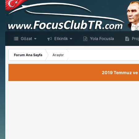
Gözat
Etkinlik
Yola Focusla
Proj
Forum Ana Sayfa
Araştır
2019 Temmuz ve 20