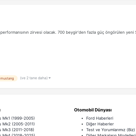
rformansının zirvesi olacak. 700 beygir'den fazla güç öngörülen yeni 
(ve 2 tane daha)
mustang
ı
Otomobil Dünyası
s Mk1 (1999-2005)
Ford Haberleri
s Mk2 (2005-2011)
Diğer Haberler
s Mk3 (2011-2018)
Test ve Yorumlarımız (Biz)
s Mk4 (2018-2025)
Diğer Markaların Modelleri