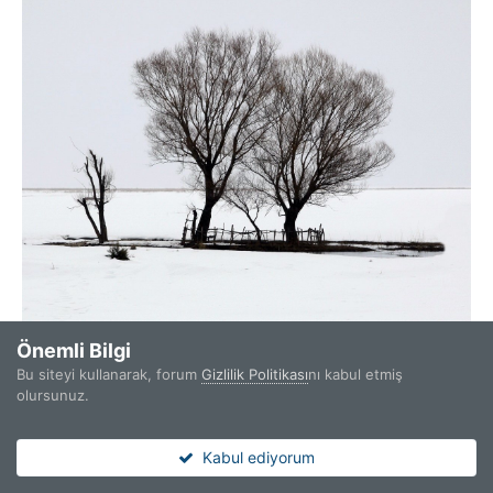
Önemli Bilgi
Bu siteyi kullanarak, forum
Gizlilik Politikası
nı kabul etmiş
olursunuz.
Kabul ediyorum
Forumlar
Okunmamış
Araştır
Giriş Yap
Kaydol
Diğer