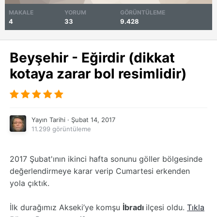
MAKALE
YORUM
GÖRÜNTÜLEME
4
33
9.428
Beyşehir - Eğirdir (dikkat
kotaya zarar bol resimlidir)
Yayın Tarihi ·
Şubat 14, 2017
11.299 görüntüleme
2017 Şubat'ının ikinci hafta sonunu göller bölgesinde
değerlendirmeye karar verip Cumartesi erkenden
yola çıktık.
İlk durağımız Akseki’ye komşu
İbradı
ilçesi oldu.
Tıkla