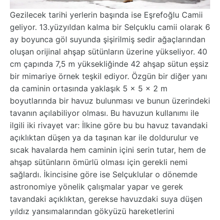
Gezilecek tarihi yerlerin başında ise Eşrefoğlu Camii
geliyor. 13.yüzyıldan kalma bir Selçuklu camii olarak 6
ay boyunca göl suyunda şişirilmiş sedir ağaçlarından
oluşan orijinal ahşap sütünların üzerine yükseliyor. 40
cm çapında 7,5 m yüksekliğinde 42 ahşap sütun eşsiz
bir mimariye örnek teşkil ediyor. Özgün bir diğer yanı
da caminin ortasında yaklaşık 5 x 5 x 2 m
boyutlarında bir havuz bulunması ve bunun üzerindeki
tavanın açılabiliyor olması. Bu havuzun kullanımı ile
ilgili iki rivayet var: İlkine göre bu bu havuz tavandaki
açıklıktan düşen ya da taşınan kar ile doldurulur ve
sıcak havalarda hem caminin içini serin tutar, hem de
ahşap sütünların ömürlü olması için gerekli nemi
sağlardı. İkincisine göre ise Selçuklular o dönemde
astronomiye yönelik çalışmalar yapar ve gerek
tavandaki açıklıktan, gerekse havuzdaki suya düşen
yıldız yansımalarından gökyüzü hareketlerini