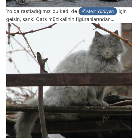
Yolda rastladığımız bu kedi de
için
@Mert Yürüyen
gelsin, sanki Cats müzikalinin figüranlarından...