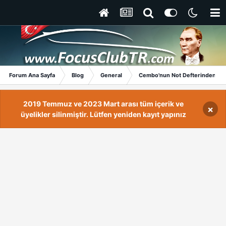
Forum Ana Sayfa
Blog
General
Cembo'nun Not Defterinden
2019 Temmuz ve 2023 Mart arası tüm içerik ve
×
üyelikler silinmiştir. Lütfen yeniden kayıt yapınız