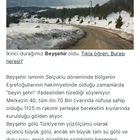
İkinci durağımız
Beyşehir
oldu.
Tıkla öğren: Burası
neresi?
Beyşehir isminin Selçuklu döneminde bölgenin
Eşrefoğullarının hakimiyetinde olduğu zamanlarda
“beyin şehri” ifadesinden türediği söyleniyor.
Merkezin 40, tüm ilin 70 Bin cvarında nüfusa sahip
olduğu 1125 m rakımlı yerleşke bereketini kıyılarında
kurulduğu gölden alıyor.
Beyşehir gölü Türkiye’nin yüzölçümü olarak
üçüncü büyük gölü, ancak en büyük tatlı su gölü ve
duru suyu, eşsiz güzellikte sazlıklarla bezenmiş