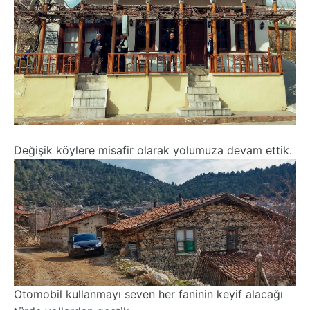
Değişik köylere misafir olarak yolumuza devam ettik.
Otomobil kullanmayı seven her faninin keyif alacağı