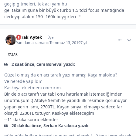
geçip gitmeleri, tek acı yanı bu
gel takalım şuna bir büyük turbo 1.5 tdci focus mantığında
ilerleyip alalım 150 -160lı beygirleri
?
comment_507530
Author stats
Burak Aytek
Üye
Yanıtlama zamanı:
Temmuz 13, 2019
7 yıl
YAZAR
2 saat önce, Cem Boneval yazdı:
Güzel olmuş da en acı tarafı yazılmamış: Kaça maloldu?
Ve nerede yapıldı?
Kaskoya ekletmeni öneririm.
Bir de o acı tarafı var tabi onu hatırlamak istemediğimden
unutmuşum :) Atölye Semih'te yapıldı ilk resimde görünüyor
yapan yerin ismi, 2700TL. Kayan sinyal olmayıp sadece far
olsaydı 2200TL tutuyor. Kaskoya ekleteceğim
--11 dakika sonra eklendi--
20 dakika önce, Serkan Karakoca yazdı:
güle güle kullan başarılı olmuş artı olarak 1 -2 tavsiyem olacak