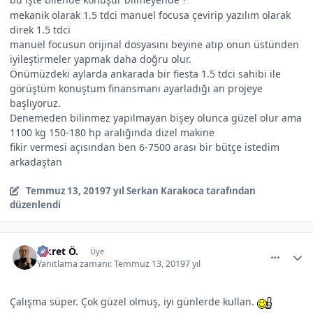
mekanik olarak 1.5 tdci manuel focusa çevirip yazılım olarak
direk 1.5 tdci
manuel focusun orijinal dosyasını beyine atıp onun üstünden
iyileştirmeler yapmak daha doğru olur.
Önümüzdeki aylarda ankarada bir fiesta 1.5 tdci sahibi ile
görüştüm konuştum finansmanı ayarladığı an projeye
başlıyoruz.
Denemeden bilinmez yapılmayan bişey olunca güzel olur ama
1100 kg 150-180 hp aralığında dizel makine
fikir vermesi açısından ben 6-7500 arası bir bütçe istedim
arkadaştan
Temmuz 13, 2019
7 yıl
Serkan Karakoca tarafından
düzenlendi
comment_507554
Author stats
Fikret Ö.
Üye
Yanıtlama zamanı:
Temmuz 13, 2019
7 yıl
Çalışma süper. Çok güzel olmuş, iyi günlerde kullan.