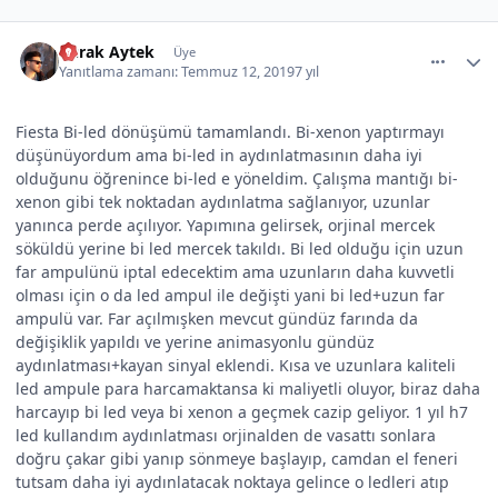
comment_507507
Author stats
Burak Aytek
Üye
Yanıtlama zamanı:
Temmuz 12, 2019
7 yıl
Fiesta Bi-led dönüşümü tamamlandı. Bi-xenon yaptırmayı
düşünüyordum ama bi-led in aydınlatmasının daha iyi
olduğunu öğrenince bi-led e yöneldim. Çalışma mantığı bi-
xenon gibi tek noktadan aydınlatma sağlanıyor, uzunlar
yanınca perde açılıyor. Yapımına gelirsek, orjinal mercek
söküldü yerine bi led mercek takıldı. Bi led olduğu için uzun
far ampulünü iptal edecektim ama uzunların daha kuvvetli
olması için o da led ampul ile değişti yani bi led+uzun far
ampulü var. Far açılmışken mevcut gündüz farında da
değişiklik yapıldı ve yerine animasyonlu gündüz
aydınlatması+kayan sinyal eklendi. Kısa ve uzunlara kaliteli
led ampule para harcamaktansa ki maliyetli oluyor, biraz daha
harcayıp bi led veya bi xenon a geçmek cazip geliyor. 1 yıl h7
led kullandım aydınlatması orjinalden de vasattı sonlara
doğru çakar gibi yanıp sönmeye başlayıp, camdan el feneri
tutsam daha iyi aydınlatacak noktaya gelince o ledleri atıp