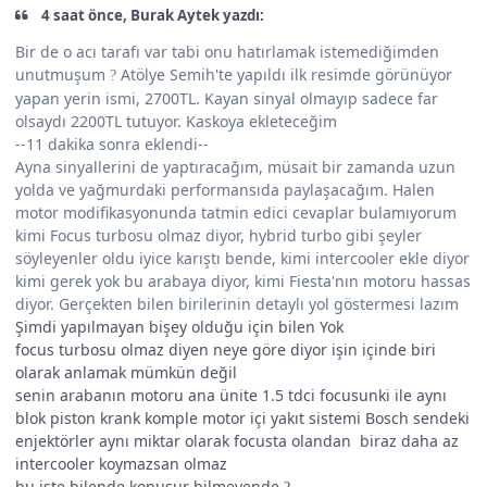
4 saat önce, Burak Aytek yazdı:
Bir de o acı tarafı var tabi onu hatırlamak istemediğimden
unutmuşum
Atölye Semih'te yapıldı ilk resimde görünüyor
?
yapan yerin ismi, 2700TL. Kayan sinyal olmayıp sadece far
olsaydı 2200TL tutuyor. Kaskoya ekleteceğim
--11 dakika sonra eklendi--
Ayna sinyallerini de yaptıracağım, müsait bir zamanda uzun
yolda ve yağmurdaki performansıda paylaşacağım. Halen
motor modifikasyonunda tatmin edici cevaplar bulamıyorum
kimi Focus turbosu olmaz diyor, hybrid turbo gibi şeyler
söyleyenler oldu iyice karıştı bende, kimi intercooler ekle diyor
kimi gerek yok bu arabaya diyor, kimi Fiesta'nın motoru hassas
diyor. Gerçekten bilen birilerinin detaylı yol göstermesi lazım
Şimdi yapılmayan bişey olduğu için bilen Yok
focus turbosu olmaz diyen neye göre diyor işin içinde biri
olarak anlamak mümkün değil
senin arabanın motoru ana ünite 1.5 tdci focusunki ile aynı
blok piston krank komple motor içi yakıt sistemi Bosch sendeki
enjektörler aynı miktar olarak focusta olandan biraz daha az
intercooler koymazsan olmaz
bu işte bilende konuşur bilmeyende
?