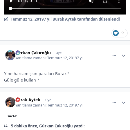
Temmuz 12, 2019
7 yıl
Burak Aytek tarafından düzenlendi
9
comment_507508
Author stats
Gürkan Çakıroğlu
Üye
Yanıtlama zamanı:
Temmuz 12, 2019
7 yıl
Yine harcamışsın paraları Burak
?
Güle güle kullan
?
comment_507509
Author stats
Burak Aytek
Üye
Yanıtlama zamanı:
Temmuz 12, 2019
7 yıl
YAZAR
5 dakika önce, Gürkan Çakıroğlu yazdı: