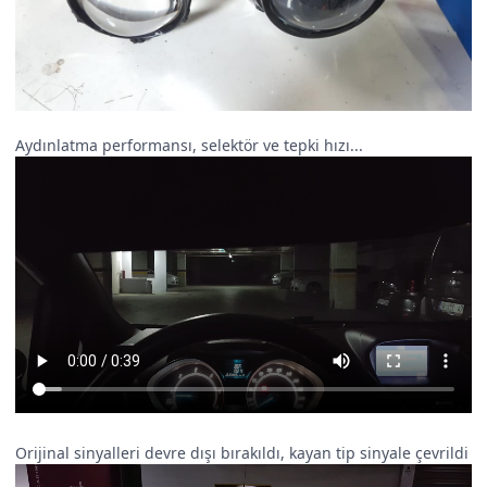
Aydınlatma performansı, selektör ve tepki hızı...
Orijinal sinyalleri devre dışı bırakıldı, kayan tip sinyale çevrildi