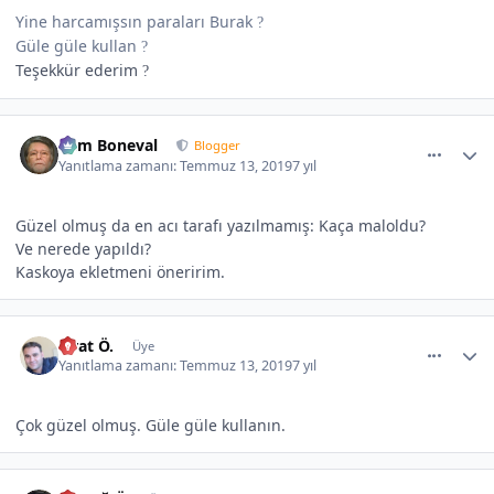
Yine harcamışsın paraları Burak
?
Güle güle kullan
?
Teşekkür ederim
?
comment_507515
Author stats
Cem Boneval
Blogger
Yanıtlama zamanı:
Temmuz 13, 2019
7 yıl
Güzel olmuş da en acı tarafı yazılmamış: Kaça maloldu?
Ve nerede yapıldı?
Kaskoya ekletmeni öneririm.
comment_507521
Author stats
Fırat Ö.
Üye
Yanıtlama zamanı:
Temmuz 13, 2019
7 yıl
Çok güzel olmuş. Güle güle kullanın.
comment_507526
Author stats