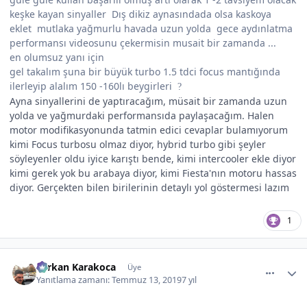
keşke kayan sinyaller Dış dikiz aynasındada olsa kaskoya
eklet mutlaka yağmurlu havada uzun yolda gece aydınlatma
performansı videosunu çekermisin musait bir zamanda ...
en olumsuz yanı için
gel takalım şuna bir büyük turbo 1.5 tdci focus mantığında
ilerleyip alalım 150 -160lı beygirleri
?
Ayna sinyallerini de yaptıracağım, müsait bir zamanda uzun
yolda ve yağmurdaki performansıda paylaşacağım. Halen
motor modifikasyonunda tatmin edici cevaplar bulamıyorum
kimi Focus turbosu olmaz diyor, hybrid turbo gibi şeyler
söyleyenler oldu iyice karıştı bende, kimi intercooler ekle diyor
kimi gerek yok bu arabaya diyor, kimi Fiesta'nın motoru hassas
diyor. Gerçekten bilen birilerinin detaylı yol göstermesi lazım
1
comment_507545
Author stats
Serkan Karakoca
Üye
Yanıtlama zamanı:
Temmuz 13, 2019
7 yıl