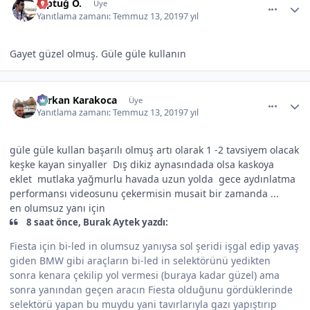
Alptuğ Ö.
Üye
Yanıtlama zamanı:
Temmuz 13, 2019
7 yıl
Gayet güzel olmuş. Güle güle kullanın
comment_507529
Author stats
Serkan Karakoca
Üye
Yanıtlama zamanı:
Temmuz 13, 2019
7 yıl
güle güle kullan başarılı olmuş artı olarak 1 -2 tavsiyem olacak
keşke kayan sinyaller Dış dikiz aynasındada olsa kaskoya
eklet mutlaka yağmurlu havada uzun yolda gece aydınlatma
performansı videosunu çekermisin musait bir zamanda ...
en olumsuz yanı için
8 saat önce, Burak Aytek yazdı:
Fiesta için bi-led in olumsuz yanıysa sol şeridi işgal edip yavaş
giden BMW gibi araçların bi-led in selektörünü yedikten
sonra kenara çekilip yol vermesi (buraya kadar güzel) ama
sonra yanından geçen aracın Fiesta olduğunu gördüklerinde
selektörü yapan bu muydu yani tavırlarıyla gazı yapıştırıp