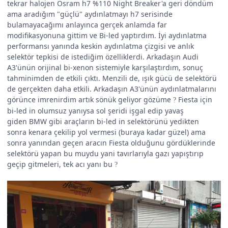
tekrar halojen Osram h7 %110 Night Breaker'a geri döndüm
ama aradığım "güçlü" aydınlatmayı h7 serisinde
bulamayacağımı anlayınca gerçek anlamda far
modifikasyonuna gittim ve Bi-led yaptırdım. İyi aydınlatma
performansı yanında keskin aydınlatma çizgisi ve anlık
selektör tepkisi de istediğim özelliklerdi. Arkadaşın Audi
A3'ünün orijinal bi-xenon sistemiyle karşılaştırdım, sonuç
tahminimden de etkili çıktı. Menzili de, ışık gücü de selektörü
de gerçekten daha etkili. Arkadaşın A3'ünün aydınlatmalarını
görünce imrenirdim artık sönük geliyor gözüme
Fiesta için
?
bi-led in olumsuz yanıysa sol şeridi işgal edip yavaş
giden BMW gibi araçların bi-led in selektörünü yedikten
sonra kenara çekilip yol vermesi (buraya kadar güzel) ama
sonra yanından geçen aracın Fiesta olduğunu gördüklerinde
selektörü yapan bu muydu yani tavırlarıyla gazı yapıştırıp
geçip gitmeleri, tek acı yanı bu
?