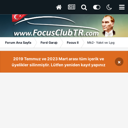
Forum Ana Sayfa
Ford Garajı
Focus II
Mk2- Yakıt ve Lpg
2019 Temmuz ve 2023 Mart arası tüm içerik ve
×
üyelikler silinmiştir. Lütfen yeniden kayıt yapınız