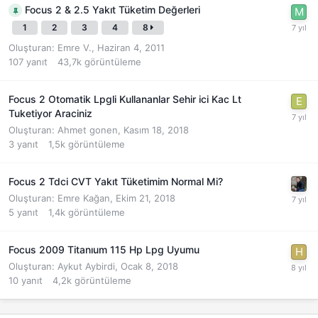
Focus 2 & 2.5 Yakıt Tüketim Değerleri
1
2
3
4
8
Oluşturan:
Emre V.
,
Haziran 4, 2011
107
yanıt
43,7k
görüntüleme
Focus 2 Otomatik Lpgli Kullananlar Sehir ici Kac Lt
Tuketiyor Araciniz
Oluşturan:
Ahmet gonen
,
Kasım 18, 2018
3
yanıt
1,5k
görüntüleme
Focus 2 Tdci CVT Yakıt Tüketimim Normal Mi?
Oluşturan:
Emre Kağan
,
Ekim 21, 2018
5
yanıt
1,4k
görüntüleme
Focus 2009 Titanıum 115 Hp Lpg Uyumu
Oluşturan:
Aykut Aybirdi
,
Ocak 8, 2018
10
yanıt
4,2k
görüntüleme