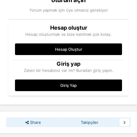
oturum açın
Yorum yapmak için üye olmanız gerekiyor
Hesap oluştur
Hesap oluşturmak ve bize katılmak çok kolay.
Hesap Oluştur
Giriş yap
Zaten bir hesabınız var mı? Buradan giriş yapın.
Giriş Yap
Share
Takipçiler
2