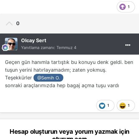
1
0
Olcay Sert
Yanıtlama zamanı:
Temmuz 4
Geçen gün hanımla tartıştık bu konuyu denk geldi. ben
tuşun yerini hatırlayamadım; zaten yokmuş.
Teşekkürler
@Semih O.
sonraki araçlarımızda hep bagaj açma tuşu vardı
1
1
Hesap oluşturun veya yorum yazmak için