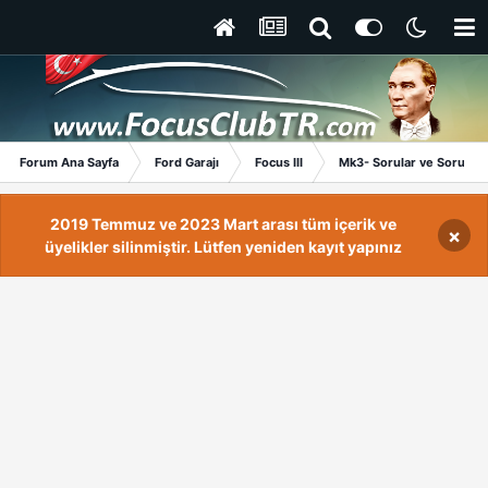
Forum Ana Sayfa
Ford Garajı
Focus III
Mk3- Sorular ve Sorunlar
2019 Temmuz ve 2023 Mart arası tüm içerik ve
×
üyelikler silinmiştir. Lütfen yeniden kayıt yapınız