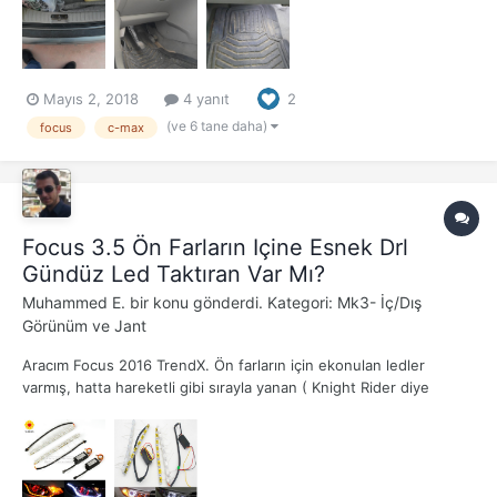
Mayıs 2, 2018
4 yanıt
2
(ve 6 tane daha)
focus
c-max
Focus 3.5 Ön Farların Içine Esnek Drl
Gündüz Led Taktıran Var Mı?
Muhammed E.
bir konu gönderdi. Kategori:
Mk3- İç/Dış
Görünüm ve Jant
Aracım Focus 2016 TrendX. Ön farların için ekonulan ledler
varmış, hatta hareketli gibi sırayla yanan ( Knight Rider diye
geçiyor bazı yerlerde) ledlerden gördüm bir yerde, video da
ekleyeyim buraya, o şekilde Focus'a yapabilir miyiz? Farın içini
açıp oraya led koyan oldu mu? Fara b...