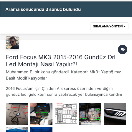
Arama sonucunda 3 sonuç bulundu
SIRALAMA YÖNTEMI
Ford Focus MK3 2015-2016 Gündüz Drl
Led Montajı Nasıl Yapılır?!
Muhammed E.
bir konu gönderdi. Kategori:
Mk3- Yaptığımız
Basit Modifikasyonlar
2016 Focus'um için Çin'den Aliexpress üzerinden verdiğim
gündüz ledi geldikten sonra yaptıracak yer bulamayınca kendim
yaptım ve alacak olanlar için faydalı olur ümidiyle sizlerle de
paylaşayım. Öncelikle gündüz led'lerini şu linkten pazarlıkla 80
dolara (yaklaşık 300TL) aldım. Bu arada...