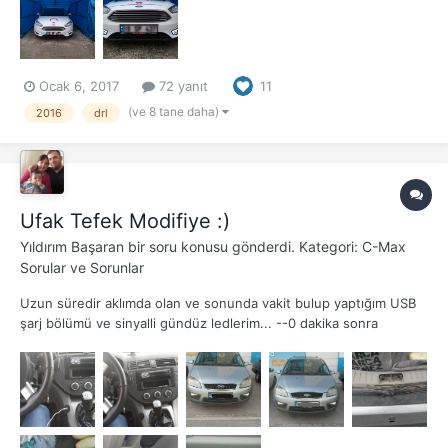
Ocak 6, 2017
72 yanıt
11
(ve 8 tane daha)
2016
drl
Ufak Tefek Modifiye :)
Yıldırım Başaran
bir soru konusu gönderdi. Kategori:
C-Max
Sorular ve Sorunlar
Uzun süredir aklımda olan ve sonunda vakit bulup yaptığım USB
şarj bölümü ve sinyalli gündüz ledlerim... --0 dakika sonra
eklendi-- --3 dakika sonra eklendi-- Bagaj fitili için servis ve
internetten bulduğum fiyatlardan sonra küçük bir sanayi
araştırması ile aldığım ori...