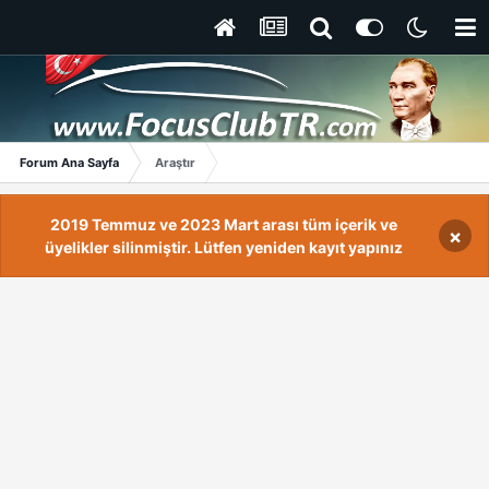
Forum Ana Sayfa
Araştır
2019 Temmuz ve 2023 Mart arası tüm içerik ve
×
üyelikler silinmiştir. Lütfen yeniden kayıt yapınız