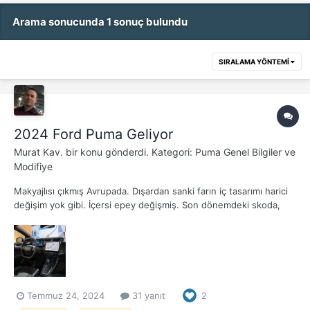
Arama sonucunda 1 sonuç bulundu
SIRALAMA YÖNTEMI
2024 Ford Puma Geliyor
Murat Kav.
bir konu gönderdi. Kategori:
Puma Genel Bilgiler ve
Modifiye
Makyajlısı çıkmış Avrupada. Dışardan sanki farın iç tasarımı harici
değişim yok gibi. İçersi epey değişmiş. Son dönemdeki skoda,
bemeve vs de gördüğümüz iki kollu direksiyon modasına uyum
sağlamış
Temmuz 24, 2024
31 yanıt
2