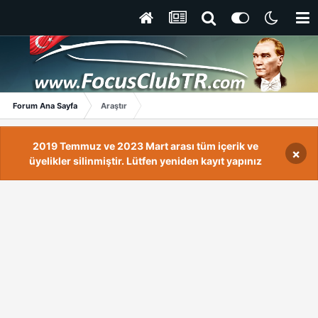
Forum Ana Sayfa
Araştır
2019 Temmuz ve 2023 Mart arası tüm içerik ve
×
üyelikler silinmiştir. Lütfen yeniden kayıt yapınız