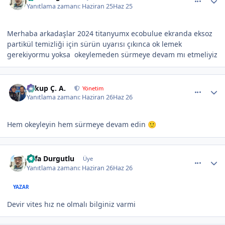
Yanıtlama zamanı:
Haziran 25
Haz 25
Merhaba arkadaşlar 2024 titanyumx ecobulue ekranda eksoz
partikül temizliği için sürün uyarısı çıkınca ok lemek
gerekiyormu yoksa okeylemeden sürmeye devam mı etmeliyiz
comment_524628
Author stats
Yakup Ç. A.
Yönetim
Yanıtlama zamanı:
Haziran 26
Haz 26
Hem okeyleyin hem sürmeye devam edin
🙂
comment_524629
Author stats
Sefa Durgutlu
Üye
Yanıtlama zamanı:
Haziran 26
Haz 26
YAZAR
Devir vites hız ne olmalı bilginiz varmi