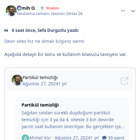
comment_524630
Author stats
Semih O.
Yönetim
Yanıtlama zamanı:
Haziran 26
Haz 26
6 saat önce, Sefa Durgutlu yazdı:
Devir vites hız ne olmalı bilginiz varmi
Aşağıda detaylı bir konu ve kullanım kılavuzu tavsiyesi var.