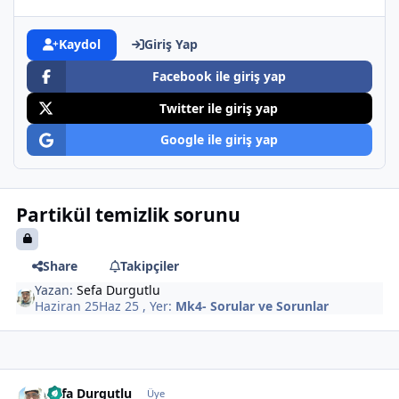
Kaydol
Giriş Yap
Facebook ile giriş yap
Twitter ile giriş yap
Google ile giriş yap
Partikül temizlik sorunu
Share
Takipçiler
Yazan:
Sefa Durgutlu
Haziran 25
Haz 25
, Yer:
Mk4- Sorular ve Sorunlar
comment_524622
Author stats
Sefa Durgutlu
Üye