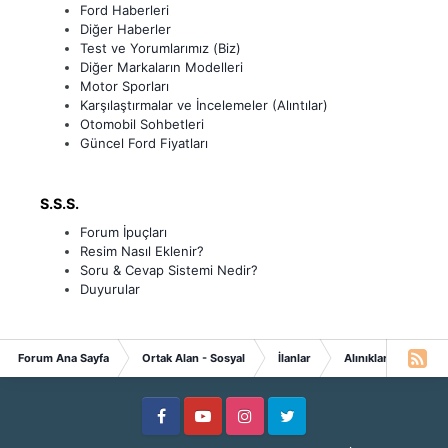
Ford Haberleri
Diğer Haberler
Test ve Yorumlarımız (Biz)
Diğer Markaların Modelleri
Motor Sporları
Karşılaştırmalar ve İncelemeler (Alıntılar)
Otomobil Sohbetleri
Güncel Ford Fiyatları
S.S.S.
Forum İpuçları
Resim Nasıl Eklenir?
Soru & Cevap Sistemi Nedir?
Duyurular
Forum Ana Sayfa
Ortak Alan - Sosyal
İlanlar
Alınıklar
Alını
Facebook
Youtube
Instagram
Twitter