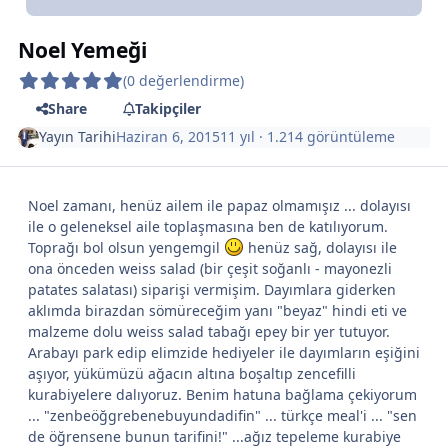
Noel Yemeği
(0 değerlendirme)
Share
Takipçiler
Yayın Tarihi
Haziran 6, 2015
11 yıl
· 1.214 görüntüleme
Noel zamanı, henüz ailem ile papaz olmamışız ... dolayısı
ile o geleneksel aile toplaşmasına ben de katılıyorum.
Toprağı bol olsun yengemgil
henüz sağ, dolayısı ile
ona önceden weiss salad (bir çeşit soğanlı - mayonezli
patates salatası) siparişi vermişim. Dayımlara giderken
aklımda birazdan sömüreceğim yanı "beyaz" hindi eti ve
malzeme dolu weiss salad tabağı epey bir yer tutuyor.
Arabayı park edip elimzide hediyeler ile dayımların eşiğini
aşıyor, yükümüzü ağacın altına boşaltıp zencefilli
kurabiyelere dalıyoruz. Benim hatuna bağlama çekiyorum
... "zenbeöğgrebenebuyundadifin" ... türkçe meal'i ... "sen
de öğrensene bunun tarifini!" ...ağız tepeleme kurabiye