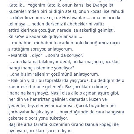
Katolik ... Yeğenim Katolik, onun karısı ise Evangelist.
Kuzenlerimden biri bildiğin ateist, onun kocası ise Yahudi
... diğer kuzenim ve eşi de Hristiyanlar ... ama onların ki
tel maşa ... neden derseniz ilk bebeklerini vaftiz
ettirdiklerinde çocuğun nerede ise askerliği gelmişti.
Kilise'ye o kadar sık gidiyorlar yani ...
...muhabbet muhabbeti açarken ünlü konuğumuz niçin
sırtıttığımı soruyor, anlatıyorum.
- Mantıklı .. diyor ... sonra da soruyor.
... ama kafama takılmıyor değil, bu karmaşada çocuklar
hangi inanç sistemine yöneliyor?
...ona bizim "ailenin" çözümünü anlatıyorum.
- Bak bin yıldır bu topraklarda yaşıyoruz, bu dediğim de o
kadar eski bir aile geleneği. Biz çocukların dinine,
inancına karışmayız. Nasıl olsa aile o açıdan aşure gibi,
her din ve her ırk'tan gelinler, damatlar, kuzen ve
yeğenler, teyzeler ve amcalar var. Çocuk büyürken her
çorbayabir kaşık atıyor ... büyüdüğünde de canı hangisini
çekerse o porsiyonu tüketiyor.
Başı ile arka tarafta Kuzenimin Grand Danua köpeği ile
oynayan çocukları işaret ediyor...