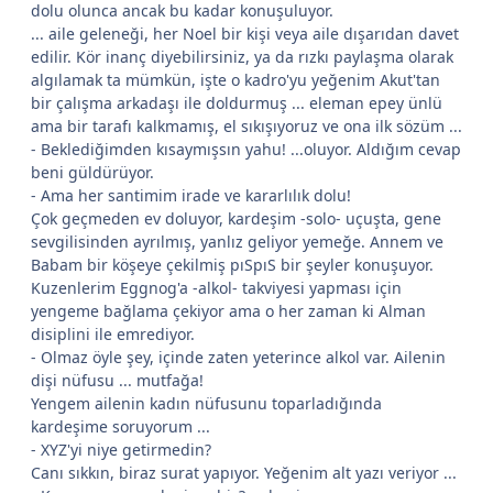
dolu olunca ancak bu kadar konuşuluyor.
... aile geleneği, her Noel bir kişi veya aile dışarıdan davet
edilir. Kör inanç diyebilirsiniz, ya da rızkı paylaşma olarak
algılamak ta mümkün, işte o kadro'yu yeğenim Akut'tan
bir çalışma arkadaşı ile doldurmuş ... eleman epey ünlü
ama bir tarafı kalkmamış, el sıkışıyoruz ve ona ilk sözüm ...
- Beklediğimden kısaymışsın yahu! ...oluyor. Aldığım cevap
beni güldürüyor.
- Ama her santimim irade ve kararlılık dolu!
Çok geçmeden ev doluyor, kardeşim -solo- uçuşta, gene
sevgilisinden ayrılmış, yanlız geliyor yemeğe. Annem ve
Babam bir köşeye çekilmiş pıSpıS bir şeyler konuşuyor.
Kuzenlerim Eggnog'a -alkol- takviyesi yapması için
yengeme bağlama çekiyor ama o her zaman ki Alman
disiplini ile emrediyor.
- Olmaz öyle şey, içinde zaten yeterince alkol var. Ailenin
dişi nüfusu ... mutfağa!
Yengem ailenin kadın nüfusunu toparladığında
kardeşime soruyorum ...
- XYZ'yi niye getirmedin?
Canı sıkkın, biraz surat yapıyor. Yeğenim alt yazı veriyor ...