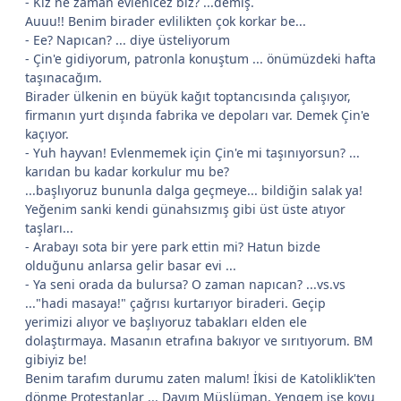
- Kız ne zaman evlenicez biz? ...demiş.
Auuu!! Benim birader evlilikten çok korkar be...
- Ee? Napıcan? ... diye üsteliyorum
- Çin'e gidiyorum, patronla konuştum ... önümüzdeki hafta
taşınacağım.
Birader ülkenin en büyük kağıt toptancısında çalışıyor,
firmanın yurt dışında fabrika ve depoları var. Demek Çin'e
kaçıyor.
- Yuh hayvan! Evlenmemek için Çin'e mi taşınıyorsun? ...
karıdan bu kadar korkulur mu be?
...başlıyoruz bununla dalga geçmeye... bildiğin salak ya!
Yeğenim sanki kendi günahsızmış gibi üst üste atıyor
taşları...
- Arabayı sota bir yere park ettin mi? Hatun bizde
olduğunu anlarsa gelir basar evi ...
- Ya seni orada da bulursa? O zaman napıcan? ...vs.vs
..."hadi masaya!" çağrısı kurtarıyor biraderi. Geçip
yerimizi alıyor ve başlıyoruz tabakları elden ele
dolaştırmaya. Masanın etrafına bakıyor ve sırıtıyorum. BM
gibiyiz be!
Benim tarafım durumu zaten malum! İkisi de Katoliklik'ten
dönme Protestanlar ... Dayım Müslüman, Yengem ise koyu