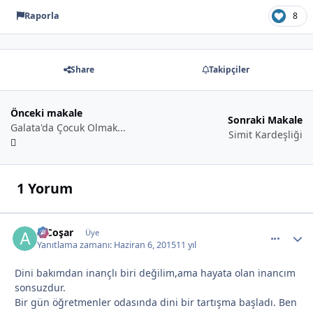
Raporla
8
Share
Takipçiler
Önceki makale
Sonraki Makale
Galata'da Çocuk Olmak...
Simit Kardeşliği
1 Yorum
A.Coşar
comment_
Autho
Üye
Yanıtlama zamanı:
Haziran 6, 2015
11 yıl
Dini bakımdan inançlı biri değilim,ama hayata olan inancım
sonsuzdur.
Bir gün öğretmenler odasında dini bir tartışma başladı. Ben