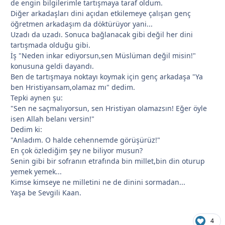
de engin bilgilerimle tartışmaya taraf oldum.
Diğer arkadaşları dini açıdan etkilemeye çalışan genç
öğretmen arkadaşım da döktürüyor yani...
Uzadı da uzadı. Sonuca bağlanacak gibi değil her dini
tartışmada olduğu gibi.
İş "Neden inkar ediyorsun,sen Müslüman değil misin!"
konusuna geldi dayandı.
Ben de tartışmaya noktayı koymak için genç arkadaşa "Ya
ben Hristiyansam,olamaz mı" dedim.
Tepki aynen şu:
"Sen ne saçmalıyorsun, sen Hristiyan olamazsın! Eğer öyle
isen Allah belanı versin!"
Dedim ki:
"Anladım. O halde cehennemde görüşürüz!"
En çok özlediğim şey ne biliyor musun?
Senin gibi bir sofranın etrafında bin millet,bin din oturup
yemek yemek...
Kimse kimseye ne milletini ne de dinini sormadan...
Yaşa be Sevgili Kaan.
4