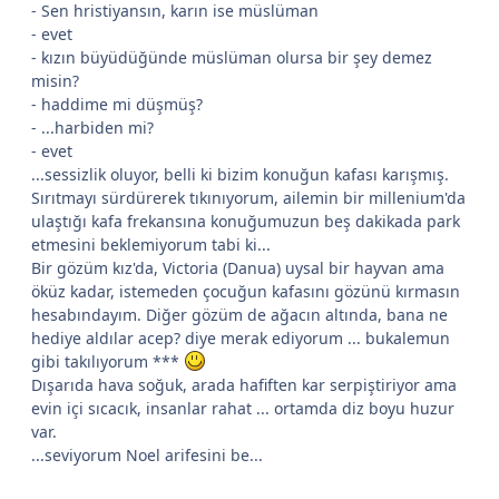
- Sen hristiyansın, karın ise müslüman
- evet
- kızın büyüdüğünde müslüman olursa bir şey demez
misin?
- haddime mi düşmüş?
- ...harbiden mi?
- evet
...sessizlik oluyor, belli ki bizim konuğun kafası karışmış.
Sırıtmayı sürdürerek tıkınıyorum, ailemin bir millenium'da
ulaştığı kafa frekansına konuğumuzun beş dakikada park
etmesini beklemiyorum tabi ki...
Bir gözüm kız'da, Victoria (Danua) uysal bir hayvan ama
öküz kadar, istemeden çocuğun kafasını gözünü kırmasın
hesabındayım. Diğer gözüm de ağacın altında, bana ne
hediye aldılar acep? diye merak ediyorum ... bukalemun
gibi takılıyorum ***
Dışarıda hava soğuk, arada hafiften kar serpiştiriyor ama
evin içi sıcacık, insanlar rahat ... ortamda diz boyu huzur
var.
...seviyorum Noel arifesini be...