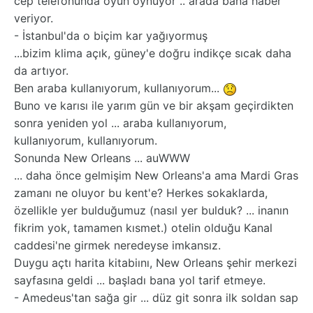
cep telefonunda oyun oynuyor .. arada bana haber
veriyor.
- İstanbul'da o biçim kar yağıyormuş
...bizim klima açık, güney'e doğru indikçe sıcak daha
da artıyor.
Ben araba kullanıyorum, kullanıyorum...
Buno ve karısı ile yarım gün ve bir akşam geçirdikten
sonra yeniden yol ... araba kullanıyorum,
kullanıyorum, kullanıyorum.
Sonunda New Orleans ... auWWW
... daha önce gelmişim New Orleans'a ama Mardi Gras
zamanı ne oluyor bu kent'e? Herkes sokaklarda,
özellikle yer bulduğumuz (nasıl yer bulduk? ... inanın
fikrim yok, tamamen kısmet.) otelin olduğu Kanal
caddesi'ne girmek neredeyse imkansız.
Duygu açtı harita kitabiını, New Orleans şehir merkezi
sayfasına geldi ... başladı bana yol tarif etmeye.
- Amedeus'tan sağa gir ... düz git sonra ilk soldan sap