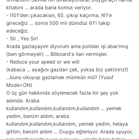
kitabını ... arada bana komut veriyor.
- I101'den çıkacaksın, 65. çıkışı kaçırma, !61'e
gireceğiz ... sonra 500 mil dümdüz 61'i takip
edeceğiz.
- Sir , Yes Sir!
Arada gazlayayım diyorum ama polisler işi abartmış
(ben görmeyeli) ... Bilboard'a ilan vermişler.
- Reduce your speed or we will
(kabaca ... ayağını gazdan çek, yoksa biz çektiririz!)
...bunu okuyup gazlamak mümkün mü? (Yusuf
Mode=ON)
O üç gün hakkında söylenecek fazla bir şey yok
aslında. Araba
kullandım,kullandım,kullandım,kullandım ... yemek
yedim, benzin aldım, araba
kullandım,kullandım,kullandım, yemek yedim, helaya
gittim, benzin aldım ... Duygu eğleniyor. Arada uyuyor,