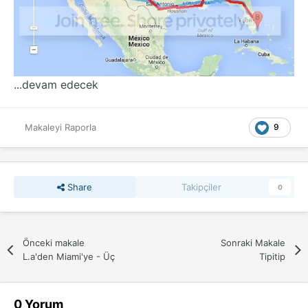
...devam edecek
9
Makaleyi Raporla
Share
Takipçiler
0
Önceki makale
Sonraki Makale
L.a'den Miami'ye - Üç
Tipitip
0 Yorum