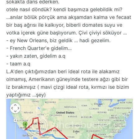
sokakta dans ederken.
otele nasıl döndük? kendi başımıza gelebildik mi?
...anılar bölük pörçük ama akşamdan kalma ve fecaat
bir baş ağrısı ile kalkıyor, biberli domates suyu ve
votka içerek güne başlıyorum. Çivi çiviyi söküyor ...
- ey New Orleans, biz geldik ... hadi gezelim.
- French Quarter'e gidelim...
- yakın zaten, gidelim a.q
- taam a.q
L.A'den çıktığımızdan beri ideal rota ile alakamız
olmamış, Amerikanın güneyinde testere ağzı gibi bir
iz bırakmışız ( mavi çizgi ideal rota, kırmızı ise bizim
yaptığımız ...şey)