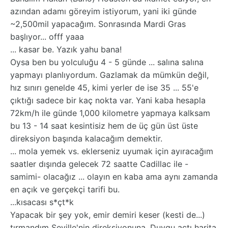
azından adamı göreyim istiyorum, yani iki günde
~2,500mil yapacağım. Sonrasında Mardi Gras
başlıyor... offf yaaa
... kasar be. Yazık yahu bana!
Oysa ben bu yolculuğu 4 - 5 günde ... salına salına
yapmayı planlıyordum. Gazlamak da mümkün değil,
hız sınırı genelde 45, kimi yerler de ise 35 ... 55'e
çıktığı sadece bir kaç nokta var. Yani kaba hesapla
72km/h ile günde 1,000 kilometre yapmaya kalksam
bu 13 - 14 saat kesintisiz hem de üç gün üst üste
direksiyon başında kalacağım demektir.
... mola yemek vs. eklerseniz uyumak için ayıracağım
saatler dışında gelecek 72 saatte Cadillac ile -
samimi- olacağız ... olayın en kaba ama aynı zamanda
en açık ve gerçekçi tarifi bu.
...kısacası s*çt*k
Yapacak bir şey yok, emir demiri keser (kesti de...)
tırmandım Seville'nin direksiyonuna, Duygu açtı harita