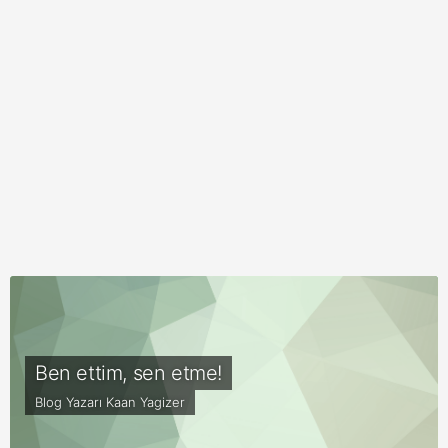
Ben ettim, sen etme!
Blog Yazarı
Kaan Yagizer