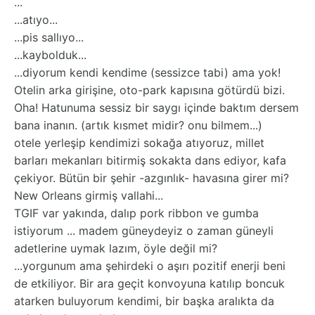
...
...atıyo...
...pis sallıyo...
...kaybolduk...
...diyorum kendi kendime (sessizce tabi) ama yok!
Otelin arka girişine, oto-park kapısına götürdü bizi.
Oha! Hatunuma sessiz bir saygı içinde baktım dersem
bana inanın. (artık kısmet midir? onu bilmem...)
otele yerleşip kendimizi sokağa atıyoruz, millet
barları mekanları bitirmiş sokakta dans ediyor, kafa
çekiyor. Bütün bir şehir -azgınlık- havasına girer mi?
New Orleans girmiş vallahi...
TGIF var yakında, dalıp pork ribbon ve gumba
istiyorum ... madem güneydeyiz o zaman güneyli
adetlerine uymak lazım, öyle değil mi?
...yorgunum ama şehirdeki o aşırı pozitif enerji beni
de etkiliyor. Bir ara geçit konvoyuna katılıp boncuk
atarken buluyorum kendimi, bir başka aralıkta da