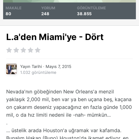
MAKALE
YORUM
GÖRÜNTÜLEME
80
248
38.855
L.a'den Miami'ye - Dört
Yayın Tarihi ·
Mayıs 7, 2015
1.032 görüntüleme
Nevada'nın göbeğinden New Orleans'a menzil
yaklaşık 2,000 mil, ben var ya ben uçana beş, kaçana
on çakarım deseniz yapacağınız en fazla günde 1,000
mil, o da hız limiti nedeni ile -nah- mümkün...
.
... üstelik arada Houston'a uğramak var kafamda.
Bunalım Hakan (Buno) Houston'da ikamet ediyor, en