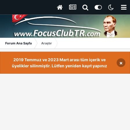
Forum Ana Sayfa
Araştır
2019 Temmuz ve 2023 Mart arası tüm içerik ve
×
üyelikler silinmiştir. Lütfen yeniden kayıt yapınız