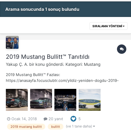
Arama sonucunda 1 sonuç bulundu
SIRALAMA YÖNTEMI
2019 Mustang Bullitt™ Tanıtıldı
Yakup Ç. A.
bir konu gönderdi. Kategori:
Mustang
2019 Mustang Bullitt™ Fazlası:
https://anasayfa.focusclubtr.com/yildiz-yeniden-dogdu-2019-
mustang-bullitt/ Yeni sınırlı sayıda üretilen Mustang Bullitt, en az
481 PS (GT’den 30 ps fazla) gücünde ve 570 Nm torka sahip olan
yeniden ayarlanmış 5.0 litrelik V8 motora sahip ve son...
Ocak 14, 2018
20 yanıt
5
(ve 1 tane daha)
2019 mustang bullitt
bullitt