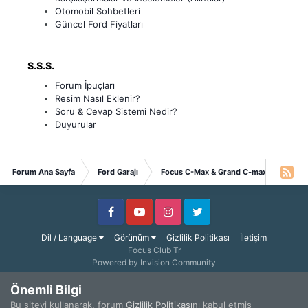
Otomobil Sohbetleri
Güncel Ford Fiyatları
S.S.S.
Forum İpuçları
Resim Nasıl Eklenir?
Soru & Cevap Sistemi Nedir?
Duyurular
Forum Ana Sayfa
Ford Garajı
Focus C-Max & Grand C-max
C-Ma
Facebook
Youtube
Instagram
Twitter
Dil / Language
Görünüm
Gizlilik Politikası
İletişim
Focus Club Tr
Powered by Invision Community
Önemli Bilgi
Bu siteyi kullanarak, forum
Gizlilik Politikası
nı kabul etmiş