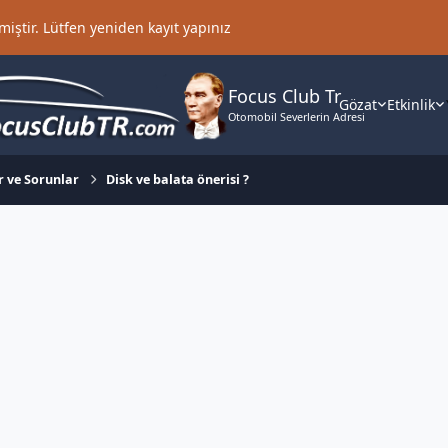
iştir. Lütfen yeniden kayıt yapınız
Focus Club Tr
Gözat
Etkinlik
Otomobil Severlerin Adresi
r ve Sorunlar
Disk ve balata önerisi ?