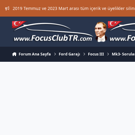
Skip to content
2019 Temmuz ve 2023 Mart arası tüm içerik ve üyelikler silinm
Forum Ana Sayfa
Ford Garajı
Focus III
Mk3- Sorula